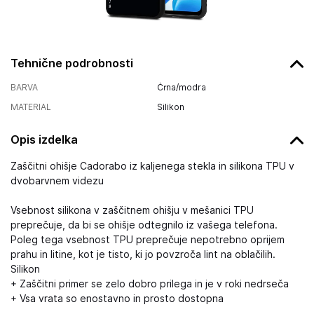
Tehnične podrobnosti
BARVA
Črna/modra
MATERIAL
Silikon
Opis izdelka
Zaščitni ohišje Cadorabo iz kaljenega stekla in silikona TPU v
dvobarvnem videzu
Vsebnost silikona v zaščitnem ohišju v mešanici TPU
preprečuje, da bi se ohišje odtegnilo iz vašega telefona.
Poleg tega vsebnost TPU preprečuje nepotrebno oprijem
prahu in litine, kot je tisto, ki jo povzroča lint na oblačilih.
Silikon
+ Zaščitni primer se zelo dobro prilega in je v roki nedrseča
+ Vsa vrata so enostavno in prosto dostopna