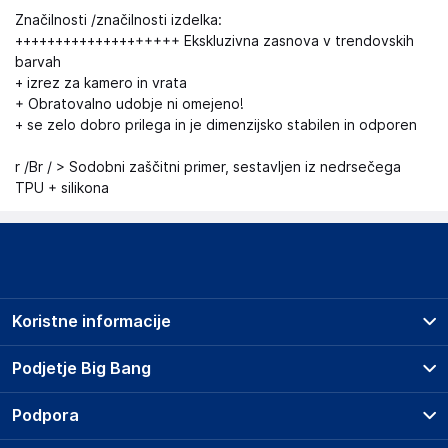
Značilnosti /značilnosti izdelka:
++++++++++++++++++++ Ekskluzivna zasnova v trendovskih
barvah
+ izrez za kamero in vrata
+ Obratovalno udobje ni omejeno!
+ se zelo dobro prilega in je dimenzijsko stabilen in odporen
r /Br / > Sodobni zaščitni primer, sestavljen iz nedrsečega
TPU + silikona
Koristne informacije
Prodajna mesta
Podjetje Big Bang
Splošni pogoji
O podjetju
Podpora
Storitve
Kontakti
Dostava, vnos in odvoz