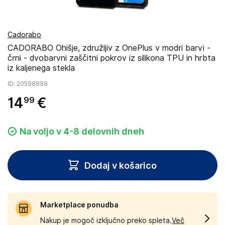
Cadorabo
CADORABO Ohišje, združljiv z OnePlus v modri barvi -
črni - dvobarvni zaščitni pokrov iz silikona TPU in hrbta
iz kaljenega stekla
ID
: 20598998
14
€
99
Na voljo v 4-8 delovnih dneh
Dodaj v košarico
Marketplace ponudba
Nakup je mogoč izključno preko spleta.
Več