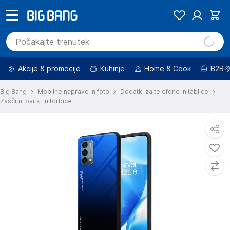
Akcije & promocije
Kuhinje
Home & Cook
B2B
Big Bang
Mobilne naprave in foto
Dodatki za telefone in tablice
Zaščitni ovitki in torbice