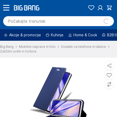
Akcije & promocije
Kuhinje
Home & Cook
B2B
Big Bang
Mobilne naprave in foto
Dodatki za telefone in tablice
Zaščitni ovitki in torbice