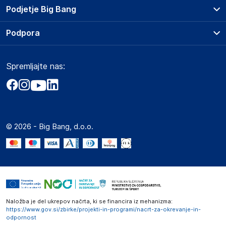
Prodajna mesta
Podjetje Big Bang
Splošni pogoji
O podjetju
Podpora
Storitve
Kontakti
Dostava, vnos in odvoz
Pogosta vprašanja
Družbena odgovornost
Načini plačila
Spremljajte nas:
Marketplace
Obvestila za javnost
Nakup na obroke
Kako oddati naročilo?
Akt o digitalnih storitvah
Zavarovanje izdelkov
Vračila in reklamacije
Prodaja podjetjem
Politika zasebnosti
Big Partner - distribucija
Spletni piškotki
© 2026 - Big Bang, d.o.o.
Marketplace za partnerje
Novosti
Interna varna linija za prijavo kršitev po ZZPRI
Zaposlitev
Naložba je del ukrepov načrta, ki se financira iz mehanizma:
https://www.gov.si/zbirke/projekti-in-programi/nacrt-za-okrevanje-in-
odpornost