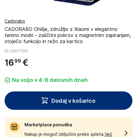
Cadorabo
CADORABO Ohišje, združljiv z Xiaomi v elegantno
temno modri - zaščitni pokrov z magnetnim zapiranjem,
stoječo funkcijo in režo za kartico
ID
: 20617259
16
€
99
Na voljo v 4-8 delovnih dneh
Dodaj v košarico
Marketplace ponudba
Nakup je mogoč izključno preko spleta.
Več