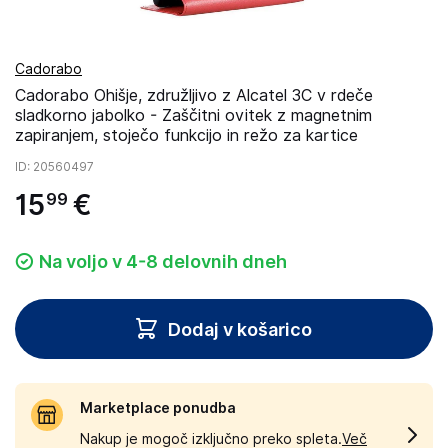
Cadorabo
Cadorabo Ohišje, združljivo z Alcatel 3C v rdeče
sladkorno jabolko - Zaščitni ovitek z magnetnim
zapiranjem, stoječo funkcijo in režo za kartice
ID
: 20560497
15
€
99
Na voljo v 4-8 delovnih dneh
Dodaj v košarico
Marketplace ponudba
Nakup je mogoč izključno preko spleta.
Več