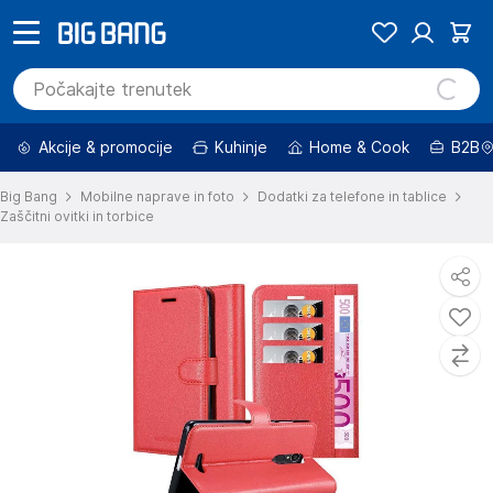
Akcije & promocije
Kuhinje
Home & Cook
B2B
Big Bang
Mobilne naprave in foto
Dodatki za telefone in tablice
Zaščitni ovitki in torbice