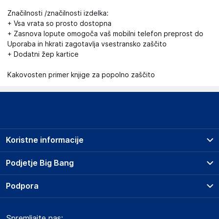
Značilnosti /značilnosti izdelka:
+ Vsa vrata so prosto dostopna
+ Zasnova lopute omogoča vaš mobilni telefon preprost do
Uporaba in hkrati zagotavlja vsestransko zaščito
+ Dodatni žep kartice
Kakovosten primer knjige za popolno zaščito
Koristne informacije
Prodajna mesta
Podjetje Big Bang
Splošni pogoji
O podjetju
Podpora
Storitve
Kontakti
Dostava, vnos in odvoz
Pogosta vprašanja
Družbena odgovornost
Načini plačila
Spremljajte nas:
Marketplace