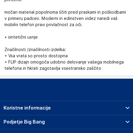
močan material popolnoma ščiti pred praskami in poškodbami
v primeru padcev. Moderni in edinstven videz naredi vaš
mobilni telefon pravi privlačnost za oči.
+ sintetični usnje
Značilnosti /značilnosti izdelka:
+ Vsa vrata so prosto dostopna
+ FLIP dizajn omogoča udobno delovanje vašega mobilnega
telefona in hkrati zagotavlja vsestransko zaščito
Koristne informacije
Prodajna mesta
Podjetje Big Bang
Splošni pogoji