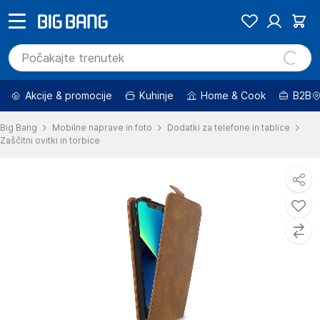
Akcije & promocije
Kuhinje
Home & Cook
B2B
Big Bang
Mobilne naprave in foto
Dodatki za telefone in tablice
Zaščitni ovitki in torbice