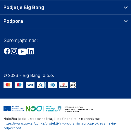
Prodajna mesta
Podjetje Big Bang
Splošni pogoji
O podjetju
Podpora
Storitve
Kontakti
Dostava, vnos in odvoz
Pogosta vprašanja
Družbena odgovornost
Načini plačila
Spremljajte nas:
Marketplace
Obvestila za javnost
Nakup na obroke
Kako oddati naročilo?
Akt o digitalnih storitvah
Zavarovanje izdelkov
Vračila in reklamacije
Prodaja podjetjem
Politika zasebnosti
Big Partner - distribucija
Spletni piškotki
© 2026 - Big Bang, d.o.o.
Marketplace za partnerje
Novosti
Interna varna linija za prijavo kršitev po ZZPRI
Zaposlitev
Naložba je del ukrepov načrta, ki se financira iz mehanizma:
https://www.gov.si/zbirke/projekti-in-programi/nacrt-za-okrevanje-in-
odpornost