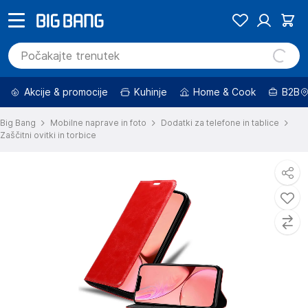
Akcije & promocije
Kuhinje
Home & Cook
B2B
Big Bang
Mobilne naprave in foto
Dodatki za telefone in tablice
Zaščitni ovitki in torbice