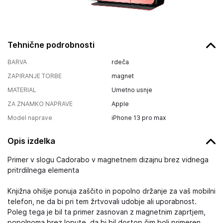
Tehnične podrobnosti
BARVA
rdeča
ZAPIRANJE TORBE
magnet
MATERIAL
Umetno usnje
ZA ZNAMKO NAPRAVE
Apple
Model naprave
iPhone 13 pro max
Opis izdelka
Primer v slogu Cadorabo v magnetnem dizajnu brez vidnega
pritrdilnega elementa
Knjižna ohišje ponuja zaščito in popolno držanje za vaš mobilni
telefon, ne da bi pri tem žrtvovali udobje ali uporabnost.
Poleg tega je bil ta primer zasnovan z magnetnim zaprtjem,
popolnoma brez lopute, da bi bil dostop čim bolj primeren.