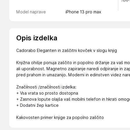
NAP
Model naprave
iPhone 13 pro max
Opis izdelka
Cadorabo Eleganten in zaščitni kovček v slogu knjig
Knjižna ohišje ponuja zaščito in popolno držanje za vaš mob
ali uporabnost. Magnetno zapiranje naredi odpiranje in zapi
pred prahom in umazanijo. Moderni in edinstven videz nared
Značilnosti /značilnosti izdelka:
+ Vsa vrata so prosto dostopna
+ Zasnova lopute olajša vaš mobilni telefon in hkrati omo
+ Dodatni žep kartice
Kakovosten primer knjige za popolno zaščito