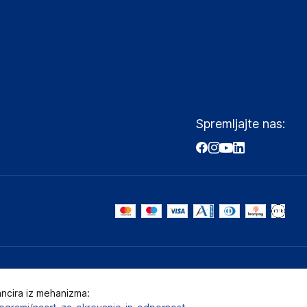
Spremljajte nas:
ancira iz mehanizma: