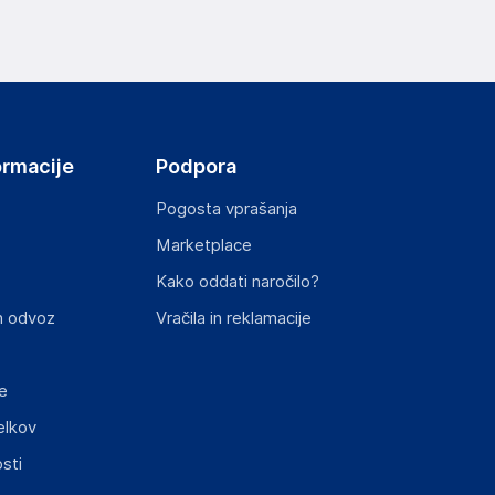
ormacije
Podpora
Pogosta vprašanja
Marketplace
Kako oddati naročilo?
n odvoz
Vračila in reklamacije
e
elkov
sti