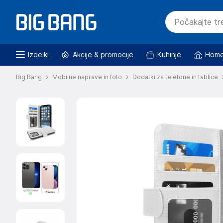
Izdelki
Akcije & promocije
Kuhinje
Home
Big Bang
Mobilne naprave in foto
Dodatki za telefone in tablice