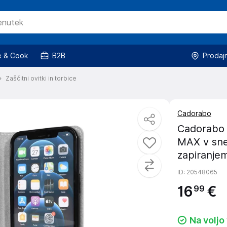
 & Cook
B2B
Prodaj
Zaščitni ovitki in torbice
Cadorabo
Cadorabo O
MAX v sne
zapiranjem
ID
: 20548065
16
€
99
Na voljo