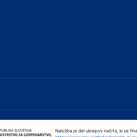
Naložba je del ukrepov načrta, ki se fin