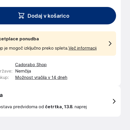
Dodaj v košarico
ketplace ponudba
p je mogoč izključno preko spleta.
Več informacij
Cadorabo Shop
države
:
Nemčija
akup
:
Možnost vračila v 14 dneh
a
ostava
predvidoma od
četrtka, 13.8.
naprej