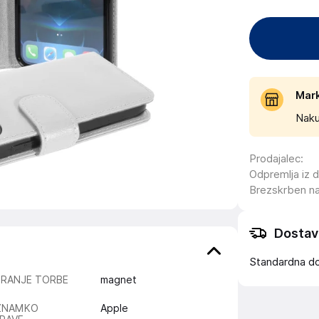
Mar
Naku
Prodajalec
:
Odpremlja iz 
Brezskrben n
Dostav
Standardna d
IRANJE TORBE
magnet
ZNAMKO
Apple