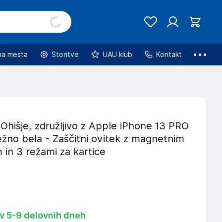
na mesta
Storitve
UAU klub
Kontakt
hišje, združljivo z Apple iPhone 13 PRO
žno bela - Zaščitni ovitek z magnetnim
 in 3 režami za kartice
 v 5-9 delovnih dneh