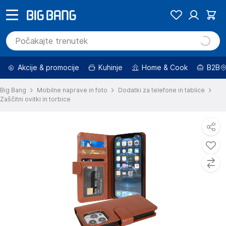
Akcije & promocije
Kuhinje
Home & Cook
B2B
Big Bang
Mobilne naprave in foto
Dodatki za telefone in tablice
Zaščitni ovitki in torbice