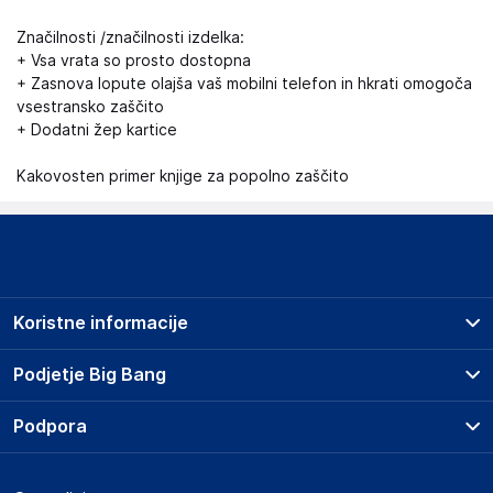
Značilnosti /značilnosti izdelka:
+ Vsa vrata so prosto dostopna
+ Zasnova lopute olajša vaš mobilni telefon in hkrati omogoča
vsestransko zaščito
+ Dodatni žep kartice
Kakovosten primer knjige za popolno zaščito
Koristne informacije
Prodajna mesta
Podjetje Big Bang
Splošni pogoji
O podjetju
Podpora
Storitve
Kontakti
Dostava, vnos in odvoz
Pogosta vprašanja
Družbena odgovornost
Načini plačila