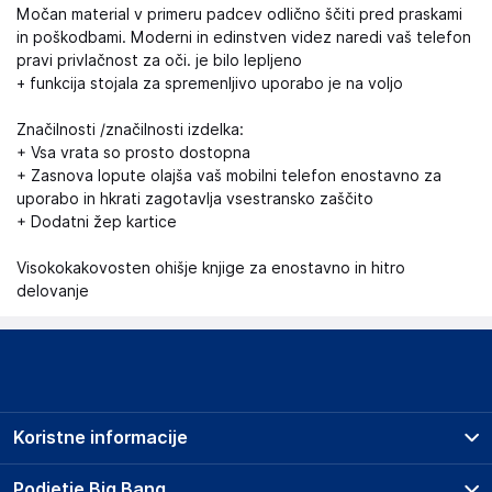
Močan material v primeru padcev odlično ščiti pred praskami
in poškodbami. Moderni in edinstven videz naredi vaš telefon
pravi privlačnost za oči. je bilo lepljeno
+ funkcija stojala za spremenljivo uporabo je na voljo
Značilnosti /značilnosti izdelka:
+ Vsa vrata so prosto dostopna
+ Zasnova lopute olajša vaš mobilni telefon enostavno za
uporabo in hkrati zagotavlja vsestransko zaščito
+ Dodatni žep kartice
Visokokakovosten ohišje knjige za enostavno in hitro
delovanje
Koristne informacije
Prodajna mesta
Podjetje Big Bang