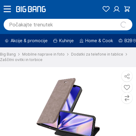
Akcije & promocije
Kuhinje
Home & Cook
B2B
Big Bang
Mobilne naprave in foto
Dodatki za telefone in tablice
Zaščitni ovitki in torbice