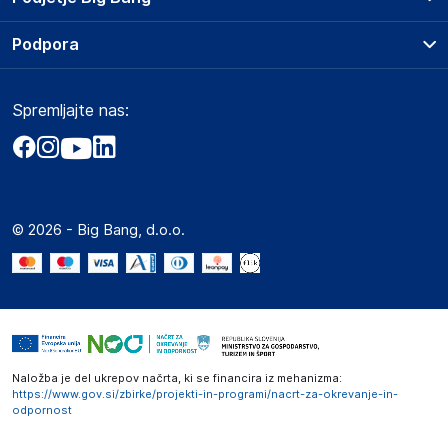
Splošni pogoji
O podjetju
Podpora
Storitve
Kontakti
Dostava, vnos in odvoz
Pogosta vprašanja
Družbena odgovornost
Načini plačila
Spremljajte nas:
Marketplace
Obvestila za javnost
Nakup na obroke
Kako oddati naročilo?
Akt o digitalnih storitvah
Zavarovanje izdelkov
Vračila in reklamacije
Prodaja podjetjem
Politika zasebnosti
Big Partner - distribucija
Spletni piškotki
© 2026 - Big Bang, d.o.o.
Marketplace za partnerje
Novosti
Interna varna linija za prijavo kršitev po ZZPRI
Zaposlitev
Naložba je del ukrepov načrta, ki se financira iz mehanizma:
https://www.gov.si/zbirke/projekti-in-programi/nacrt-za-okrevanje-in-
odpornost