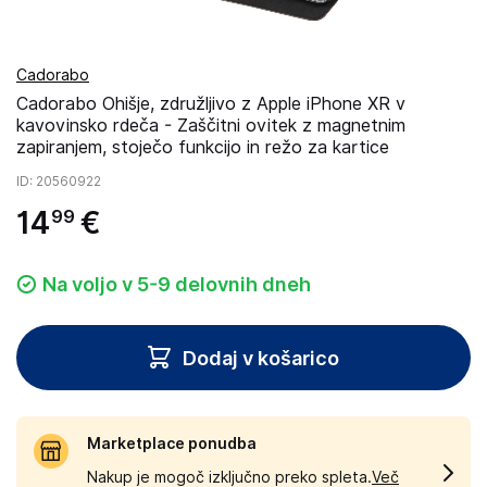
Cadorabo
Cadorabo Ohišje, združljivo z Apple iPhone XR v
kavovinsko rdeča - Zaščitni ovitek z magnetnim
zapiranjem, stoječo funkcijo in režo za kartice
ID
: 20560922
14
€
99
Na voljo v 5-9 delovnih dneh
Dodaj v košarico
Marketplace ponudba
Nakup je mogoč izključno preko spleta.
Več