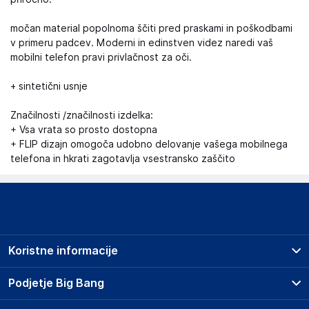
močan material popolnoma ščiti pred praskami in poškodbami
v primeru padcev. Moderni in edinstven videz naredi vaš
mobilni telefon pravi privlačnost za oči.
+ sintetični usnje
Značilnosti /značilnosti izdelka:
+ Vsa vrata so prosto dostopna
+ FLIP dizajn omogoča udobno delovanje vašega mobilnega
telefona in hkrati zagotavlja vsestransko zaščito
Koristne informacije
Prodajna mesta
Podjetje Big Bang
Splošni pogoji