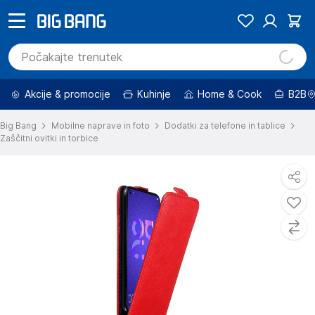
Akcije & promocije
Kuhinje
Home & Cook
B2B
Big Bang
Mobilne naprave in foto
Dodatki za telefone in tablice
Zaščitni ovitki in torbice