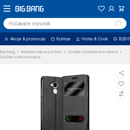
Akcije & promocije
Kuhinje
Home & Cook
B2B
Big Bang
Mobilne naprave in foto
Dodatki za telefone in tablice
Zaščitni ovitki in torbice