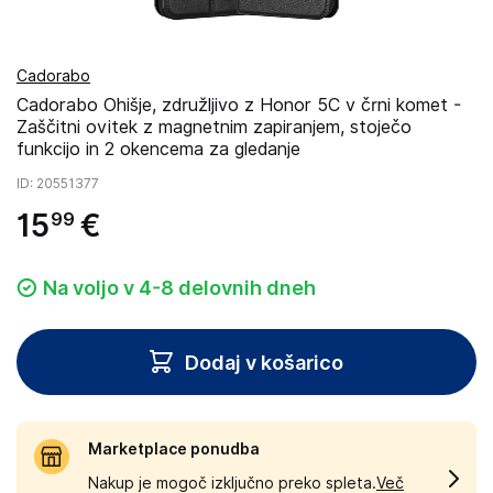
Cadorabo
Cadorabo Ohišje, združljivo z Honor 5C v črni komet -
Zaščitni ovitek z magnetnim zapiranjem, stoječo
funkcijo in 2 okencema za gledanje
ID
: 20551377
15
€
99
Na voljo v 4-8 delovnih dneh
Dodaj v košarico
Marketplace ponudba
Nakup je mogoč izključno preko spleta.
Več