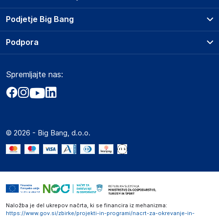
Prodajna mesta
Podjetje Big Bang
Splošni pogoji
O podjetju
Podpora
Storitve
Kontakti
Dostava, vnos in odvoz
Pogosta vprašanja
Družbena odgovornost
Načini plačila
Spremljajte nas:
Marketplace
Obvestila za javnost
Nakup na obroke
Kako oddati naročilo?
Akt o digitalnih storitvah
Zavarovanje izdelkov
Vračila in reklamacije
Prodaja podjetjem
Politika zasebnosti
Big Partner - distribucija
Spletni piškotki
© 2026 - Big Bang, d.o.o.
Marketplace za partnerje
Novosti
Interna varna linija za prijavo kršitev po ZZPRI
Zaposlitev
Naložba je del ukrepov načrta, ki se financira iz mehanizma:
https://www.gov.si/zbirke/projekti-in-programi/nacrt-za-okrevanje-in-