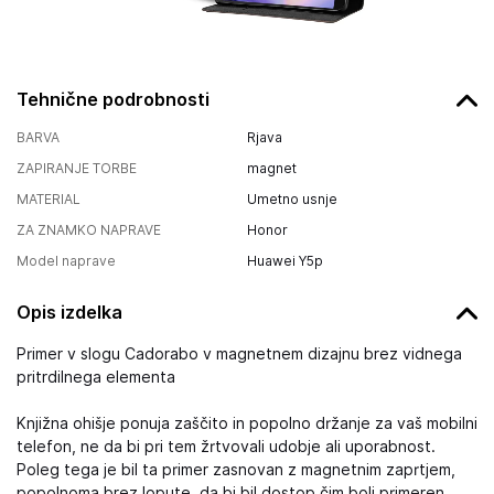
Tehnične podrobnosti
BARVA
Rjava
ZAPIRANJE TORBE
magnet
MATERIAL
Umetno usnje
ZA ZNAMKO NAPRAVE
Honor
Model naprave
Huawei Y5p
Opis izdelka
Primer v slogu Cadorabo v magnetnem dizajnu brez vidnega
pritrdilnega elementa
Knjižna ohišje ponuja zaščito in popolno držanje za vaš mobilni
telefon, ne da bi pri tem žrtvovali udobje ali uporabnost.
Poleg tega je bil ta primer zasnovan z magnetnim zaprtjem,
popolnoma brez lopute, da bi bil dostop čim bolj primeren.