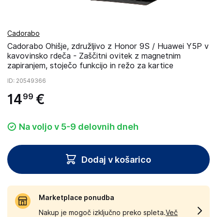
Cadorabo
Cadorabo Ohišje, združljivo z Honor 9S / Huawei Y5P v
kavovinsko rdeča - Zaščitni ovitek z magnetnim
zapiranjem, stoječo funkcijo in režo za kartice
ID
: 20549366
14
€
99
Na voljo v 5-9 delovnih dneh
Dodaj v košarico
Marketplace ponudba
Nakup je mogoč izključno preko spleta.
Več