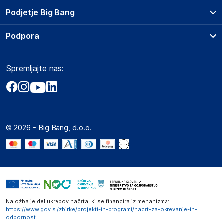
Prodajna mesta
Podjetje Big Bang
Splošni pogoji
O podjetju
Podpora
Storitve
Kontakti
Dostava, vnos in odvoz
Pogosta vprašanja
Družbena odgovornost
Načini plačila
Spremljajte nas:
Marketplace
Obvestila za javnost
Nakup na obroke
Kako oddati naročilo?
Akt o digitalnih storitvah
Zavarovanje izdelkov
Vračila in reklamacije
Prodaja podjetjem
Politika zasebnosti
Big Partner - distribucija
Spletni piškotki
© 2026 - Big Bang, d.o.o.
Marketplace za partnerje
Novosti
Interna varna linija za prijavo kršitev po ZZPRI
Zaposlitev
Naložba je del ukrepov načrta, ki se financira iz mehanizma:
https://www.gov.si/zbirke/projekti-in-programi/nacrt-za-okrevanje-in-
odpornost