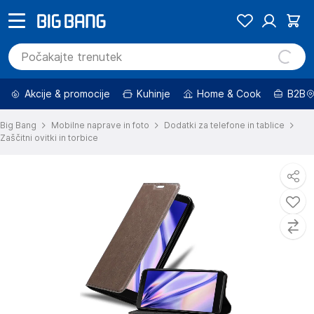
Akcije & promocije
Kuhinje
Home & Cook
B2B
Big Bang
Mobilne naprave in foto
Dodatki za telefone in tablice
Zaščitni ovitki in torbice