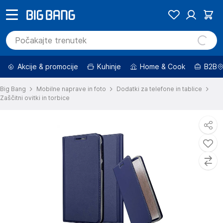
Akcije & promocije
Kuhinje
Home & Cook
B2B
Big Bang
Mobilne naprave in foto
Dodatki za telefone in tablice
Zaščitni ovitki in torbice