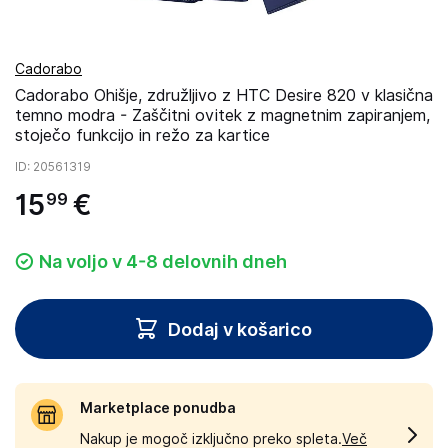
Cadorabo
Cadorabo Ohišje, združljivo z HTC Desire 820 v klasična
temno modra - Zaščitni ovitek z magnetnim zapiranjem,
stoječo funkcijo in režo za kartice
ID
: 20561319
15
€
99
Na voljo v 4-8 delovnih dneh
Dodaj v košarico
Marketplace ponudba
Nakup je mogoč izključno preko spleta.
Več