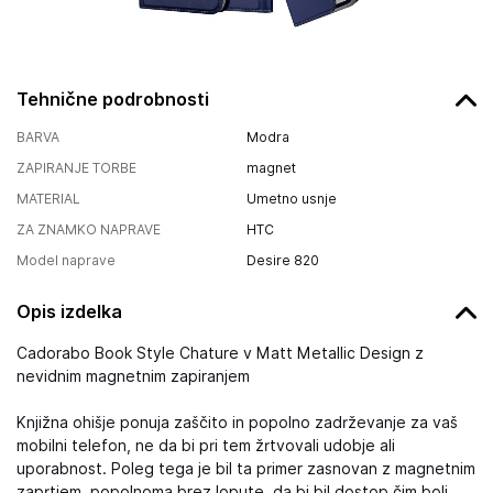
Tehnične podrobnosti
BARVA
Modra
ZAPIRANJE TORBE
magnet
MATERIAL
Umetno usnje
ZA ZNAMKO NAPRAVE
HTC
Model naprave
Desire 820
Opis izdelka
Cadorabo Book Style Chature v Matt Metallic Design z
nevidnim magnetnim zapiranjem
Knjižna ohišje ponuja zaščito in popolno zadrževanje za vaš
mobilni telefon, ne da bi pri tem žrtvovali udobje ali
uporabnost. Poleg tega je bil ta primer zasnovan z magnetnim
zaprtjem, popolnoma brez lopute, da bi bil dostop čim bolj