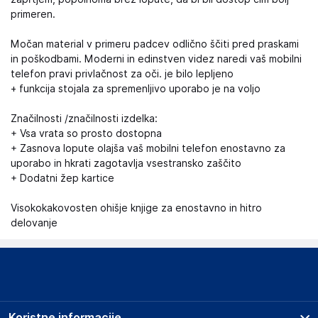
primeren.
Močan material v primeru padcev odlično ščiti pred praskami
in poškodbami. Moderni in edinstven videz naredi vaš mobilni
telefon pravi privlačnost za oči. je bilo lepljeno
+ funkcija stojala za spremenljivo uporabo je na voljo
Značilnosti /značilnosti izdelka:
+ Vsa vrata so prosto dostopna
+ Zasnova lopute olajša vaš mobilni telefon enostavno za
uporabo in hkrati zagotavlja vsestransko zaščito
+ Dodatni žep kartice
Visokokakovosten ohišje knjige za enostavno in hitro
delovanje
Koristne informacije