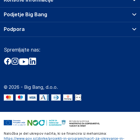
Prodajna mesta
Podjetje Big Bang
Splošni pogoji
O podjetju
Podpora
Storitve
Kontakti
Dostava, vnos in odvoz
Pogosta vprašanja
Družbena odgovornost
Načini plačila
Spremljajte nas:
Marketplace
Obvestila za javnost
Nakup na obroke
Kako oddati naročilo?
Akt o digitalnih storitvah
Zavarovanje izdelkov
Vračila in reklamacije
Prodaja podjetjem
Politika zasebnosti
Big Partner - distribucija
Spletni piškotki
© 2026 - Big Bang, d.o.o.
Marketplace za partnerje
Novosti
Interna varna linija za prijavo kršitev po ZZPRI
Zaposlitev
Naložba je del ukrepov načrta, ki se financira iz mehanizma:
https://www.gov.si/zbirke/projekti-in-programi/nacrt-za-okrevanje-in-