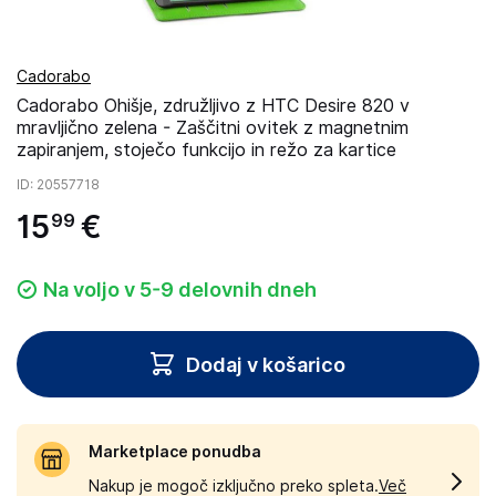
Cadorabo
Cadorabo Ohišje, združljivo z HTC Desire 820 v
mravljično zelena - Zaščitni ovitek z magnetnim
zapiranjem, stoječo funkcijo in režo za kartice
ID
: 20557718
15
€
99
Na voljo v 5-9 delovnih dneh
Dodaj v košarico
Marketplace ponudba
Nakup je mogoč izključno preko spleta.
Več