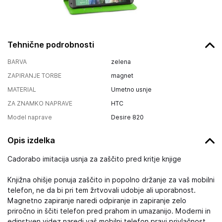
Tehnične podrobnosti
BARVA
zelena
ZAPIRANJE TORBE
magnet
MATERIAL
Umetno usnje
ZA ZNAMKO NAPRAVE
HTC
Model naprave
Desire 820
Opis izdelka
Cadorabo imitacija usnja za zaščito pred kritje knjige
Knjižna ohišje ponuja zaščito in popolno držanje za vaš mobilni
telefon, ne da bi pri tem žrtvovali udobje ali uporabnost.
Magnetno zapiranje naredi odpiranje in zapiranje zelo
priročno in ščiti telefon pred prahom in umazanijo. Moderni in
edinstven videz naredi vaš mobilni telefon pravi privlačnost