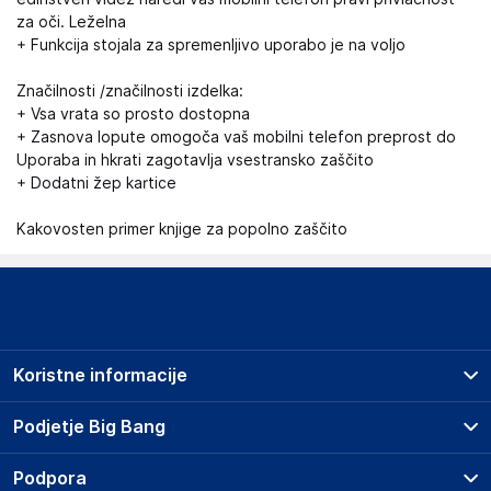
za oči. Leželna
+ Funkcija stojala za spremenljivo uporabo je na voljo
Značilnosti /značilnosti izdelka:
+ Vsa vrata so prosto dostopna
+ Zasnova lopute omogoča vaš mobilni telefon preprost do
Uporaba in hkrati zagotavlja vsestransko zaščito
+ Dodatni žep kartice
Kakovosten primer knjige za popolno zaščito
Koristne informacije
Prodajna mesta
Podjetje Big Bang
Splošni pogoji
O podjetju
Podpora
Storitve