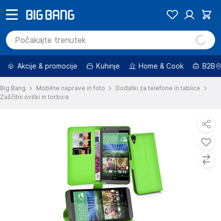
Akcije & promocije
Kuhinje
Home & Cook
B2B
Big Bang
Mobilne naprave in foto
Dodatki za telefone in tablice
Zaščitni ovitki in torbice