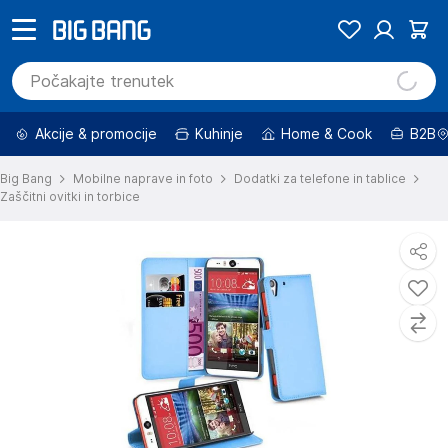
Akcije & promocije
Kuhinje
Home & Cook
B2B
Big Bang
Mobilne naprave in foto
Dodatki za telefone in tablice
Zaščitni ovitki in torbice