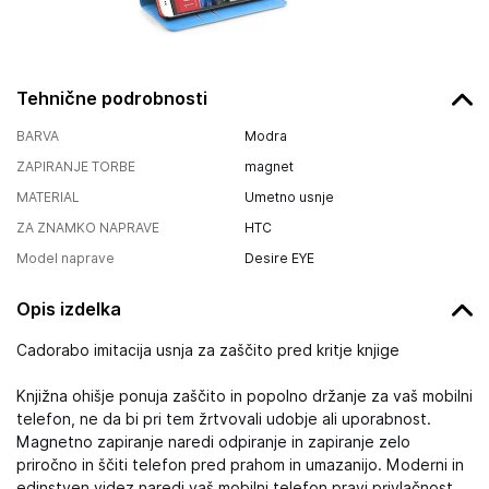
Tehnične podrobnosti
BARVA
Modra
ZAPIRANJE TORBE
magnet
MATERIAL
Umetno usnje
ZA ZNAMKO NAPRAVE
HTC
Model naprave
Desire EYE
Opis izdelka
Cadorabo imitacija usnja za zaščito pred kritje knjige
Knjižna ohišje ponuja zaščito in popolno držanje za vaš mobilni
telefon, ne da bi pri tem žrtvovali udobje ali uporabnost.
Magnetno zapiranje naredi odpiranje in zapiranje zelo
priročno in ščiti telefon pred prahom in umazanijo. Moderni in
edinstven videz naredi vaš mobilni telefon pravi privlačnost