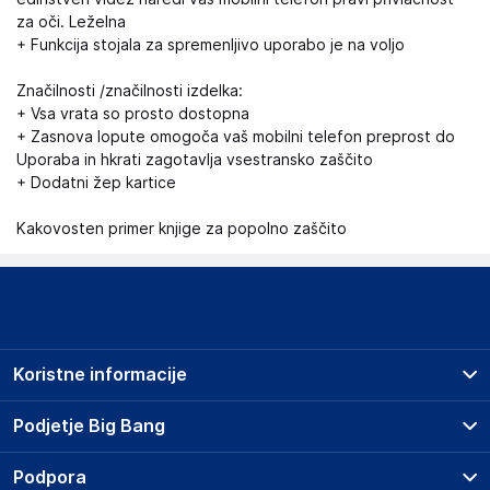
za oči. Leželna
+ Funkcija stojala za spremenljivo uporabo je na voljo
Značilnosti /značilnosti izdelka:
+ Vsa vrata so prosto dostopna
+ Zasnova lopute omogoča vaš mobilni telefon preprost do
Uporaba in hkrati zagotavlja vsestransko zaščito
+ Dodatni žep kartice
Kakovosten primer knjige za popolno zaščito
Koristne informacije
Prodajna mesta
Podjetje Big Bang
Splošni pogoji
O podjetju
Podpora
Storitve