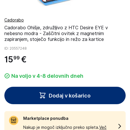
Cadorabo
Cadorabo Ohišje, združljivo z HTC Desire EYE v
nebesno modra - Zaščitni ovitek z magnetnim
zapiranjem, stoječo funkcijo in režo za kartice
ID
: 20557248
15
€
99
Na voljo v 4-8 delovnih dneh
Dodaj v košarico
Marketplace ponudba
Nakup je mogoč izključno preko spleta.
Več