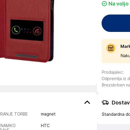
Na voljo
Mar
Naku
Prodajalec
:
Odpremlja iz 
Brezskrben n
Dostav
IRANJE TORBE
magnet
Standardna d
ZNAMKO
HTC