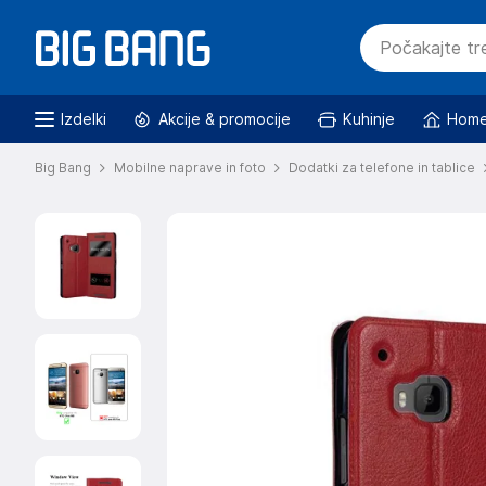
Izdelki
Akcije & promocije
Kuhinje
Home
Big Bang
Mobilne naprave in foto
Dodatki za telefone in tablice