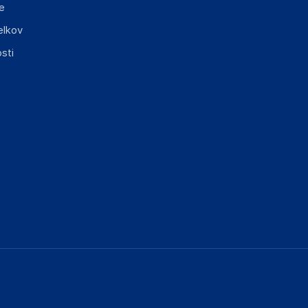
e
elkov
sti