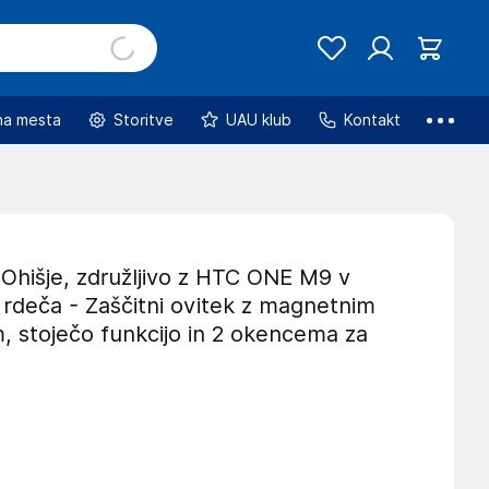
na mesta
Storitve
UAU klub
Kontakt
Ohišje, združljivo z HTC ONE M9 v
 rdeča - Zaščitni ovitek z magnetnim
, stoječo funkcijo in 2 okencema za