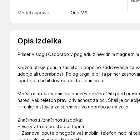
NAP
Model naprave
One M9
Opis izdelka
Primer v slogu Cadorabo v pogledu z nevidnim magnetnim 
Knjižna ohišje ponuja zaščito in popolno zadrževanje za vaš
udobje ali uporabnost. Poleg tega je bil ta primer zasno
lopute, da bi bil dostop čim bolj primeren.
Močan material v primeru padcev odlično ščiti pred prask
naredi vaš telefon pravi privlačnost za oči. Shell je prilepl
+ Funkcija stojala za spremenljivo uporabo je na voljo
Značilnosti /značilnosti izdelka:
+ Vsa vrata so prosto dostopna
+ Zasnova lopute omogoča vaš mobilni telefon mobilni tel
zagotavlja vsestransko zaščito