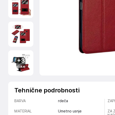
+3
slike
Tehnične podrobnosti
BARVA
rdeča
ZAP
MATERIAL
Umetno usnje
ZA 