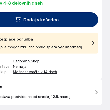
 v 4-8 delovnih dneh
Dodaj v košarico
ketplace ponudba
p je mogoč izključno preko spleta.
Več informacij
Cadorabo Shop
države
:
Nemčija
akup
:
Možnost vračila v 14 dneh
a
ostava
predvidoma od
srede, 12.8.
naprej