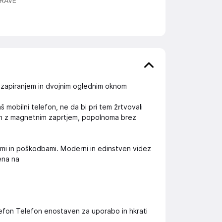
RAVE
zapiranjem in dvojnim oglednim oknom
 mobilni telefon, ne da bi pri tem žrtvovali
van z magnetnim zaprtjem, popolnoma brez
ami in poškodbami. Moderni in edinstven videz
jena na
efon Telefon enostaven za uporabo in hkrati