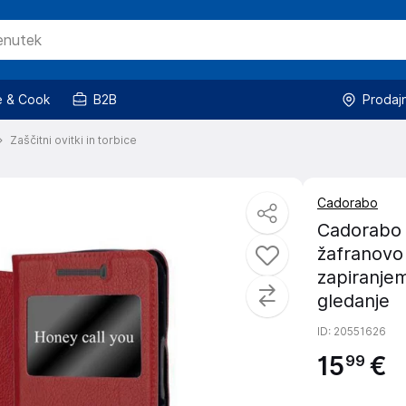
 & Cook
B2B
Prodaj
Zaščitni ovitki in torbice
Cadorabo
Cadorabo 
žafranovo
zapiranjem
gledanje
ID
: 20551626
15
€
99