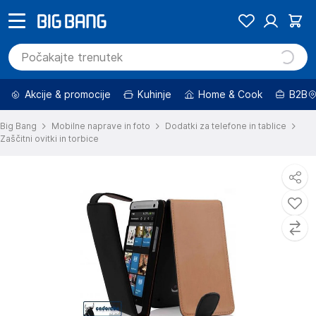
Akcije & promocije
Kuhinje
Home & Cook
B2B
Big Bang
Mobilne naprave in foto
Dodatki za telefone in tablice
Zaščitni ovitki in torbice