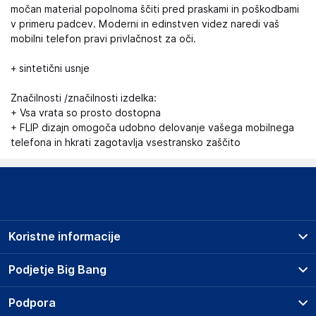
močan material popolnoma ščiti pred praskami in poškodbami
v primeru padcev. Moderni in edinstven videz naredi vaš
mobilni telefon pravi privlačnost za oči.
+ sintetični usnje
Značilnosti /značilnosti izdelka:
+ Vsa vrata so prosto dostopna
+ FLIP dizajn omogoča udobno delovanje vašega mobilnega
telefona in hkrati zagotavlja vsestransko zaščito
Koristne informacije
Prodajna mesta
Podjetje Big Bang
Splošni pogoji
O podjetju
Podpora
Storitve