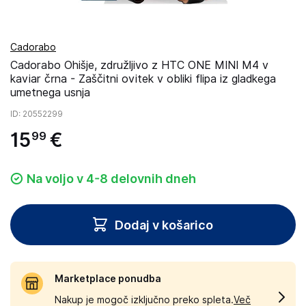
Cadorabo
Cadorabo Ohišje, združljivo z HTC ONE MINI M4 v
kaviar črna - Zaščitni ovitek v obliki flipa iz gladkega
umetnega usnja
ID
: 20552299
15
€
99
Na voljo v 4-8 delovnih dneh
Dodaj v košarico
Marketplace ponudba
Nakup je mogoč izključno preko spleta.
Več