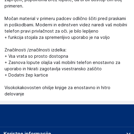
primeren.
Močan material v primeru padcev odlično ščiti pred praskami
in poškodbami. Moderni in edinstven videz naredi vaš mobilni
telefon pravi privlačnost za oči. je bilo lepljeno
+ funkcija stojala za spremenljivo uporabo je na voljo
Značilnosti /značilnosti izdelka:
+ Vsa vrata so prosto dostopna
+ Zasnova lopute olajša vaš mobilni telefon enostavno za
uporabo in hkrati zagotavlja vsestransko zaščito
+ Dodatni žep kartice
Visokokakovosten ohišje knjige za enostavno in hitro
delovanje
Koristne informacije