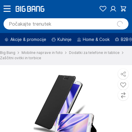
Akcije & promocije
Kuhinje
Home & Cook
B2B
Big Bang
Mobilne naprave in foto
Dodatki za telefone in tablice
Zaščitni ovitki in torbice