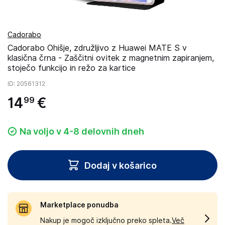
Cadorabo
Cadorabo Ohišje, združljivo z Huawei MATE S v
klasična črna - Zaščitni ovitek z magnetnim zapiranjem,
stoječo funkcijo in režo za kartice
ID
: 20561312
14
€
99
Na voljo v 4-8 delovnih dneh
Dodaj v košarico
Marketplace ponudba
Nakup je mogoč izključno preko spleta.
Več