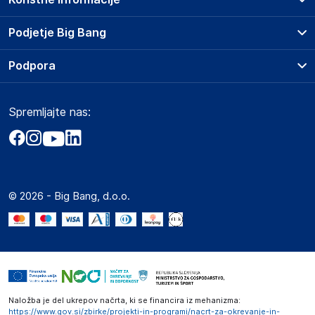
Prodajna mesta
Podjetje Big Bang
Splošni pogoji
O podjetju
Podpora
Storitve
Kontakti
Dostava, vnos in odvoz
Pogosta vprašanja
Družbena odgovornost
Načini plačila
Spremljajte nas:
Marketplace
Obvestila za javnost
Nakup na obroke
Kako oddati naročilo?
Akt o digitalnih storitvah
Zavarovanje izdelkov
Vračila in reklamacije
Prodaja podjetjem
Politika zasebnosti
Big Partner - distribucija
Spletni piškotki
© 2026 - Big Bang, d.o.o.
Marketplace za partnerje
Novosti
Interna varna linija za prijavo kršitev po ZZPRI
Zaposlitev
Naložba je del ukrepov načrta, ki se financira iz mehanizma:
https://www.gov.si/zbirke/projekti-in-programi/nacrt-za-okrevanje-in-