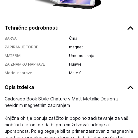
Tehnične podrobnosti
BARVA
Črna
ZAPIRANJE TORBE
magnet
MATERIAL
Umetno usnje
ZA ZNAMKO NAPRAVE
Huawei
Model naprave
Mate S
Opis izdelka
Cadorabo Book Style Chature v Matt Metallic Design z
nevidnim magnetnim zapiranjem
Knjižna ohišje ponuja zaščito in popolno zadrževanje za vaš
mobilni telefon, ne da bi pri tem žrtvovali udobje ali
uporabnost. Poleg tega je bil ta primer zasnovan z magnetnim
zaprtjem, popolnoma brez lopute, da bi bil dostop čim bolj