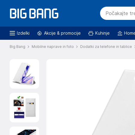
Izdelki
Akcije & promocije
Kuhinje
Home
Big Bang
Mobilne naprave in foto
Dodatki za telefone in tablice