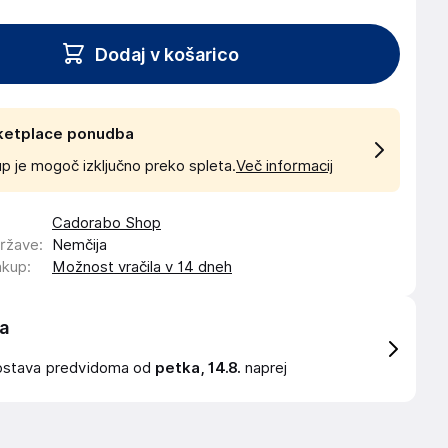
Dodaj v košarico
ketplace ponudba
p je mogoč izključno preko spleta.
Več informacij
Cadorabo Shop
države
:
Nemčija
akup
:
Možnost vračila v 14 dneh
a
ostava
predvidoma od
petka, 14.8.
naprej