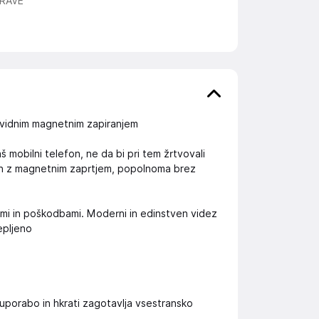
RAVE
evidnim magnetnim zapiranjem
 mobilni telefon, ne da bi pri tem žrtvovali
van z magnetnim zaprtjem, popolnoma brez
ami in poškodbami. Moderni in edinstven videz
lepljeno
uporabo in hkrati zagotavlja vsestransko