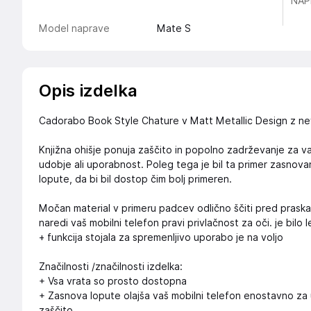
NAP
Model naprave
Mate S
Opis izdelka
Cadorabo Book Style Chature v Matt Metallic Design z n
Knjižna ohišje ponuja zaščito in popolno zadrževanje za vaš
udobje ali uporabnost. Poleg tega je bil ta primer zasno
lopute, da bi bil dostop čim bolj primeren.
Močan material v primeru padcev odlično ščiti pred prask
naredi vaš mobilni telefon pravi privlačnost za oči. je bilo 
+ funkcija stojala za spremenljivo uporabo je na voljo
Značilnosti /značilnosti izdelka:
+ Vsa vrata so prosto dostopna
+ Zasnova lopute olajša vaš mobilni telefon enostavno za 
zaščito