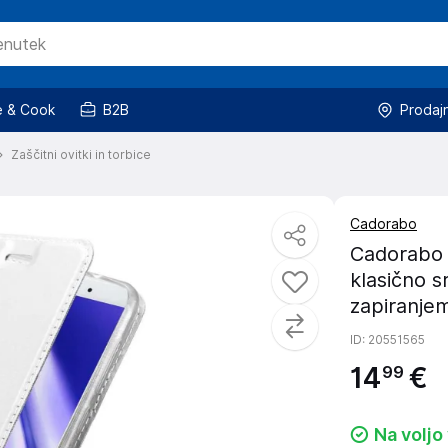
 & Cook
B2B
Prodaj
Zaščitni ovitki in torbice
Cadorabo
Cadorabo 
klasično s
zapiranjem
ID
: 20551565
14
€
99
Na voljo