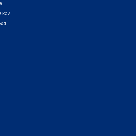
e
elkov
sti