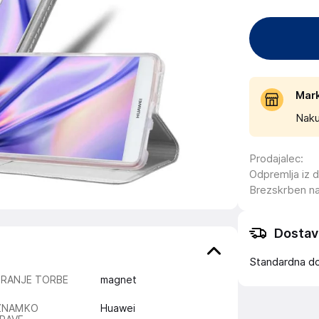
Mar
Naku
Prodajalec
:
Odpremlja iz 
Brezskrben n
Dostav
Standardna d
IRANJE TORBE
magnet
ZNAMKO
Huawei