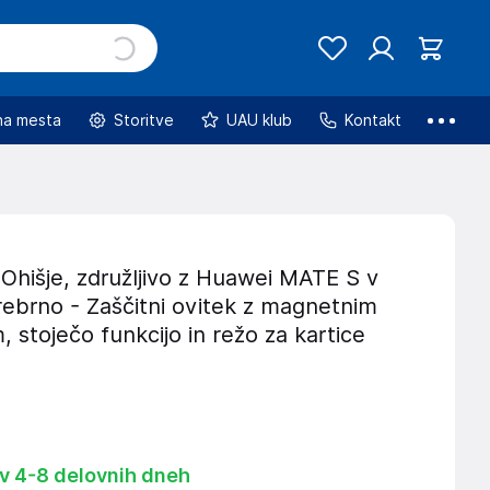
na mesta
Storitve
UAU klub
Kontakt
Ohišje, združljivo z Huawei MATE S v
rebrno - Zaščitni ovitek z magnetnim
, stoječo funkcijo in režo za kartice
 v 4-8 delovnih dneh