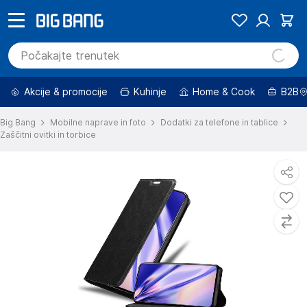
Akcije & promocije
Kuhinje
Home & Cook
B2B
Big Bang
Mobilne naprave in foto
Dodatki za telefone in tablice
Zaščitni ovitki in torbice