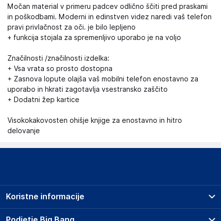
Močan material v primeru padcev odlično ščiti pred praskami
in poškodbami. Moderni in edinstven videz naredi vaš telefon
pravi privlačnost za oči. je bilo lepljeno
+ funkcija stojala za spremenljivo uporabo je na voljo
Značilnosti /značilnosti izdelka:
+ Vsa vrata so prosto dostopna
+ Zasnova lopute olajša vaš mobilni telefon enostavno za
uporabo in hkrati zagotavlja vsestransko zaščito
+ Dodatni žep kartice
Visokokakovosten ohišje knjige za enostavno in hitro
delovanje
Koristne informacije
Prodajna mesta
Podjetje Big Bang