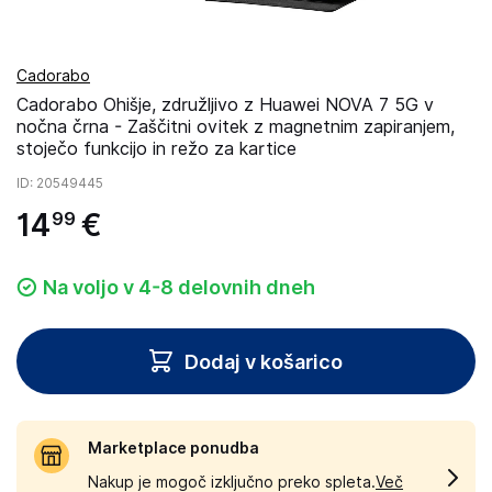
Cadorabo
Cadorabo Ohišje, združljivo z Huawei NOVA 7 5G v
nočna črna - Zaščitni ovitek z magnetnim zapiranjem,
stoječo funkcijo in režo za kartice
ID
: 20549445
14
€
99
Na voljo v 4-8 delovnih dneh
Dodaj v košarico
Marketplace ponudba
Nakup je mogoč izključno preko spleta.
Več