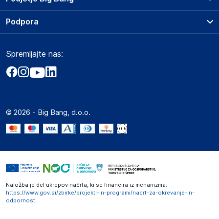
Splošni pogoji
O podjetju
Podpora
Storitve
Kontakti
Dostava, vnos in odvoz
Pogosta vprašanja
Družbena odgovornost
Načini plačila
Spremljajte nas:
Marketplace
Obvestila za javnost
Nakup na obroke
Kako oddati naročilo?
Akt o digitalnih storitvah
Zavarovanje izdelkov
Vračila in reklamacije
Prodaja podjetjem
Politika zasebnosti
Big Partner - distribucija
Spletni piškotki
© 2026 - Big Bang, d.o.o.
Marketplace za partnerje
Novosti
Interna varna linija za prijavo kršitev po ZZPRI
Zaposlitev
Naložba je del ukrepov načrta, ki se financira iz mehanizma:
https://www.gov.si/zbirke/projekti-in-programi/nacrt-za-okrevanje-in-
odpornost