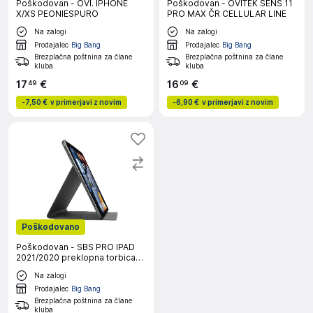
Poškodovan - OVI. IPHONE
Poškodovan - OVITEK SENS 11
X/XS PEONIESPURO
PRO MAX ČR CELLULAR LINE
Na zalogi
Na zalogi
Prodajalec
Big Bang
Prodajalec
Big Bang
Brezplačna poštnina za člane
Brezplačna poštnina za člane
kluba
kluba
17
€
16
€
49
09
-
7,50 €
v primerjavi z novim
-
6,90 €
v primerjavi z novim
Poškodovano
Poškodovan - SBS PRO IPAD
2021/2020 preklopna torbica
črna
Na zalogi
Prodajalec
Big Bang
Brezplačna poštnina za člane
kluba