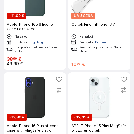
-
11,00 €
UAU CENA
Apple iPhone 16e Silicone
Ovitek Fine - iPhone 17 Air
Case Lake Green
Na zalogi
Na zalogi
Prodajalec
Big Bang
Prodajalec
Big Bang
Brezplačna poštnina za člane
Brezplačna poštnina za člane
kluba
kluba
38
€
99
49,99 €
10
€
99
-
13,80 €
-
32,99 €
Apple iPhone 16 Plus silicone
APPLE iPhone 15 Plus MagSafe
case with MagSafe Black
prozoren ovitek