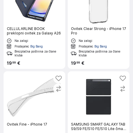
CELLULARLINE BOOK
Ovitek Clear Strong - iPhone 17
preklopni ovitek za Galaxy A26
Pro
Na zalogi
Na zalogi
Prodajalec
Big Bang
Prodajalec
Big Bang
Brezplačna poštnina za člane
Brezplačna poštnina za člane
kluba
kluba
19
€
19
€
99
99
Ovitek Fine - iPhone 17
SAMSUNG SMART GALAXY TAB
S9/S9 FE/S10 FE/S10 Lite črna