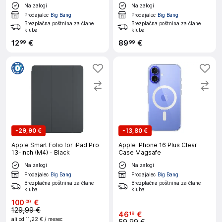
mapa
Na zalogi
Na zalogi
Prodajalec
Big Bang
Prodajalec
Big Bang
Brezplačna poštnina za člane
Brezplačna poštnina za člane
kluba
kluba
12
€
89
€
99
99
-
29,90 €
-
13,80 €
Apple Smart Folio for iPad Pro
Apple iPhone 16 Plus Clear
13-inch (M4) - Black
Case Magsafe
Na zalogi
Na zalogi
Prodajalec
Big Bang
Prodajalec
Big Bang
Brezplačna poštnina za člane
Brezplačna poštnina za člane
kluba
kluba
100
€
09
129,99 €
46
€
19
ali od
11,22 €
/ mesec