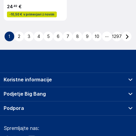
24
€
49
-
10,50 €
v primerjavi z novim
...
1
2
3
4
5
6
7
8
9
10
1297
Koristne informacije
Prodajna mesta
Podjetje Big Bang
Splošni pogoji
O podjetju
Podpora
Storitve
Kontakti
Dostava, vnos in odvoz
Pogosta vprašanja
Družbena odgovornost
Načini plačila
Spremljajte nas:
Marketplace
Obvestila za javnost
Nakup na obroke