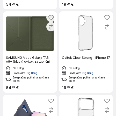
54
€
19
€
99
99
SAMSUNG Mapa Galaxy TAB
Ovitek Clear Strong - iPhone 17
A9+ (black) ovitek za tablični
računalnik
Na zalogi
Na zalogi
Prodajalec
Big Bang
Prodajalec
Big Bang
Brezplačna poštnina za člane
Brezplačna poštnina za člane
kluba
kluba
54
€
19
€
99
99