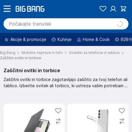
Akcije & promocije
Kuhinje
Home & Cook
B2B
Big Bang
Mobilne naprave in foto
Dodatki za telefone in tablice
Zaščitni ovitki in torbice
Zaščitni ovitki in torbice
Zaščitni ovitki in torbice zagotavljajo zaščito za tvoj telefon ali
tablico. Izberite ovitek ali torbico, ki ustreza vašim potrebam in
stilu. Omogočajo zaščito pred praskami in udarci, hkrati pa
nudijo eleganten videz.