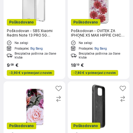
Poškodovano
Poškodovano
Poškodovan - SBS Xiaomi
Poškodovan - OVITEK ZA
Redmi Note 13 PRO 5G
IPHONE XS MAX HIPPIE CHIC
prozoren ovitek
RDEČ PURO
Na zalogi
Na zalogi
Prodajalec
Big Bang
Prodajalec
Big Bang
Brezplačna poštnina za člane
Brezplačna poštnina za člane
kluba
kluba
9
€
18
€
09
19
-
3,90 €
v primerjavi z novim
-
7,80 €
v primerjavi z novim
Poškodovano
Poškodovano