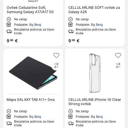
Ovitek Cellularline Soft,
CELLULARLINE SOFT ovitek za
Samsung Galaxy A17/A17 5G
Galaxy A26
Na zalogi
Na zalogi
Prodajalec
Big Bang
Prodajalec
Big Bang
Brezplačna poštnina za člane
Brezplačna poštnina za člane
kluba
kluba
9
€
9
€
99
99
Mapa GALAXY TAB A11+ črna
CELLULARLINE iPhone 16 Clear
Strong ovitek
Na zalogi
Na zalogi
Prodajalec
Big Bang
Prodajalec
Big Bang
Brezplačna poštnina za člane
Brezplačna poštnina za člane
kluba
kluba