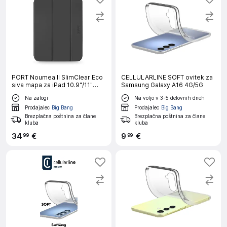
PORT Noumea II SlimClear Eco
CELLULARLINE SOFT ovitek za
siva mapa za iPad 10.9"/11"
Samsung Galaxy A16 4G/5G
(GEN 10/11)
Na zalogi
Na voljo v 3-5 delovnih dneh
Prodajalec
Big Bang
Prodajalec
Big Bang
Brezplačna poštnina za člane
Brezplačna poštnina za člane
kluba
kluba
34
€
9
€
99
99