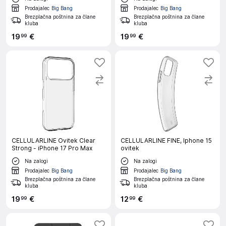
Prodajalec
Big Bang
Prodajalec
Big Bang
Brezplačna poštnina za člane
Brezplačna poštnina za člane
kluba
kluba
19
€
19
€
99
99
CELLULARLINE Ovitek Clear
CELLULARLINE FINE, Iphone 15
Strong - iPhone 17 Pro Max
ovitek
Na zalogi
Na zalogi
Prodajalec
Big Bang
Prodajalec
Big Bang
Brezplačna poštnina za člane
Brezplačna poštnina za člane
kluba
kluba
19
€
12
€
99
99