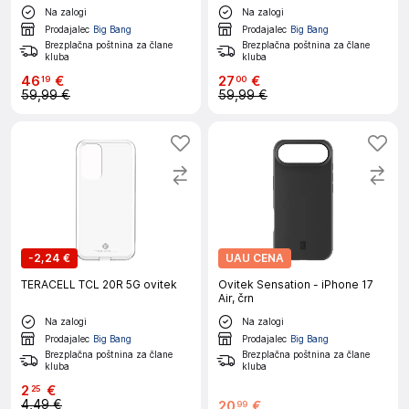
Na zalogi
Na zalogi
Prodajalec
Big Bang
Prodajalec
Big Bang
Brezplačna poštnina za člane
Brezplačna poštnina za člane
kluba
kluba
46
€
27
€
19
00
59,99 €
59,99 €
-
2,24 €
UAU CENA
TERACELL TCL 20R 5G ovitek
Ovitek Sensation - iPhone 17
Air, črn
Na zalogi
Na zalogi
Prodajalec
Big Bang
Prodajalec
Big Bang
Brezplačna poštnina za člane
Brezplačna poštnina za člane
kluba
kluba
2
€
25
4,49 €
20
€
99