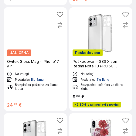
UAU CENA
Poškodovano
Ovitek Gloss Mag - iPhone17
Poškodovan - SBS Xiaomi
Air
Redmi Note 13 PRO 5G
prozoren ovitek
Na zalogi
Na zalogi
Prodajalec
Big Bang
Prodajalec
Big Bang
Brezplačna poštnina za člane
Brezplačna poštnina za člane
kluba
kluba
9
€
09
24
€
99
-
3,90 €
v primerjavi z novim