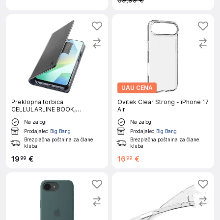
59,99 €
UAU CENA
Preklopna torbica
Ovitek Clear Strong - iPhone 17
CELLULARLINE BOOK,
Air
Samsung Galaxy A17 / A17 5G,
Na zalogi
Na zalogi
črna
Prodajalec
Big Bang
Prodajalec
Big Bang
Brezplačna poštnina za člane
Brezplačna poštnina za člane
kluba
kluba
19
€
16
€
99
99