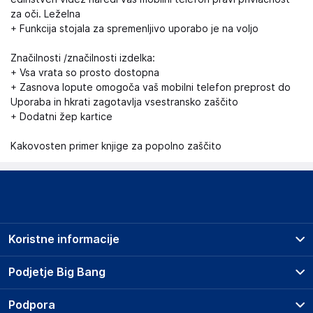
za oči. Leželna
+ Funkcija stojala za spremenljivo uporabo je na voljo
Značilnosti /značilnosti izdelka:
+ Vsa vrata so prosto dostopna
+ Zasnova lopute omogoča vaš mobilni telefon preprost do
Uporaba in hkrati zagotavlja vsestransko zaščito
+ Dodatni žep kartice
Kakovosten primer knjige za popolno zaščito
Koristne informacije
Prodajna mesta
Podjetje Big Bang
Splošni pogoji
O podjetju
Podpora
Storitve