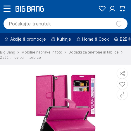
Akcije & promocije
Kuhinje
Home & Cook
B2B
Big Bang
Mobilne naprave in foto
Dodatki za telefone in tablice
Zaščitni ovitki in torbice