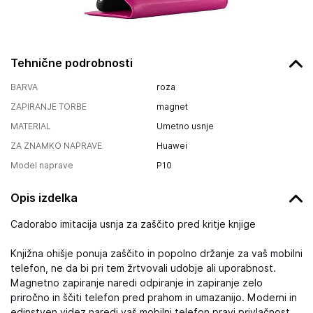
Tehnične podrobnosti
BARVA
roza
ZAPIRANJE TORBE
magnet
MATERIAL
Umetno usnje
ZA ZNAMKO NAPRAVE
Huawei
Model naprave
P10
Opis izdelka
Cadorabo imitacija usnja za zaščito pred kritje knjige
Knjižna ohišje ponuja zaščito in popolno držanje za vaš mobilni
telefon, ne da bi pri tem žrtvovali udobje ali uporabnost.
Magnetno zapiranje naredi odpiranje in zapiranje zelo
priročno in ščiti telefon pred prahom in umazanijo. Moderni in
edinstven videz naredi vaš mobilni telefon pravi privlačnost