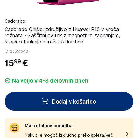
Cadorabo
Cadorabo Ohišje, združljivo z Huawei P10 v vroča
rožnata - Zaščitni ovitek z magnetnim zapiranjem,
stoječo funkcijo in režo za kartice
ID
: 20551543
15
€
99
Na voljo v 4-8 delovnih dneh
Dodaj v košarico
Marketplace ponudba
Nakup je mogoč izključno preko spleta.
Več