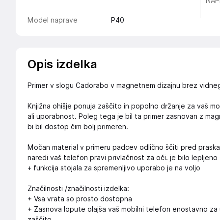
NAP
Model naprave
P40
Opis izdelka
Primer v slogu Cadorabo v magnetnem dizajnu brez vidneg
Knjižna ohišje ponuja zaščito in popolno držanje za vaš mob
ali uporabnost. Poleg tega je bil ta primer zasnovan z m
bi bil dostop čim bolj primeren.
Močan material v primeru padcev odlično ščiti pred prask
naredi vaš telefon pravi privlačnost za oči. je bilo lepljeno
+ funkcija stojala za spremenljivo uporabo je na voljo
Značilnosti /značilnosti izdelka:
+ Vsa vrata so prosto dostopna
+ Zasnova lopute olajša vaš mobilni telefon enostavno za 
zaščito