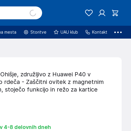
na mesta
Storitve
UAU klub
Kontakt
hišje, združljivo z Huawei P40 v
o rdeča - Zaščitni ovitek z magnetnim
, stoječo funkcijo in režo za kartice
 v 4-8 delovnih dneh