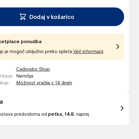
Dodaj v košarico
ketplace ponudba
p je mogoč izključno preko spleta.
Več informacij
Cadorabo Shop
države
:
Nemčija
akup
:
Možnost vračila v 14 dneh
a
ostava
predvidoma od
petka, 14.8.
naprej