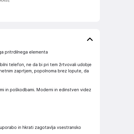
RAVE
a pritrdilnega elementa
ilni telefon, ne da bi pri tem žrtvovali udobje
agnetnim zaprtjem, popolnoma brez lopute, da
ami in poškodbami. Moderni in edinstven videz
uporabo in hkrati zagotavlja vsestransko