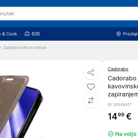
 & Cook
B2B
Prodaj
Zaščitni ovitki in torbice
Cadorabo
Cadorabo O
kavovinsk
zapiranjem
ID
: 20549417
14
€
99
Na voljo