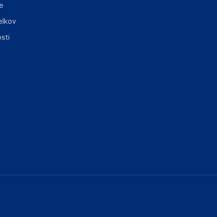
e
elkov
sti