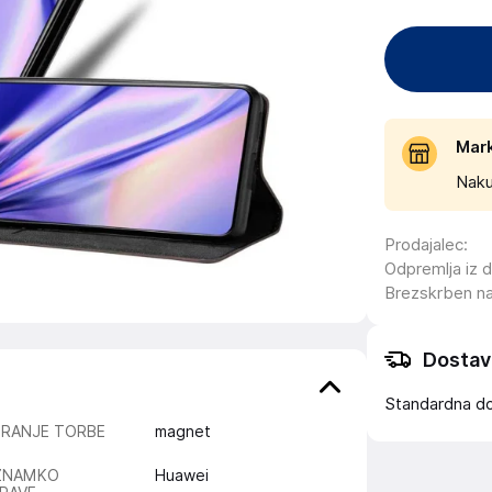
Mar
Naku
Prodajalec
:
Odpremlja iz 
Brezskrben n
Dostav
Standardna d
IRANJE TORBE
magnet
ZNAMKO
Huawei