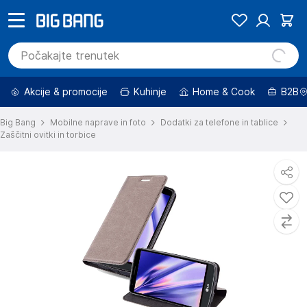
Akcije & promocije
Kuhinje
Home & Cook
B2B
Big Bang
Mobilne naprave in foto
Dodatki za telefone in tablice
Zaščitni ovitki in torbice