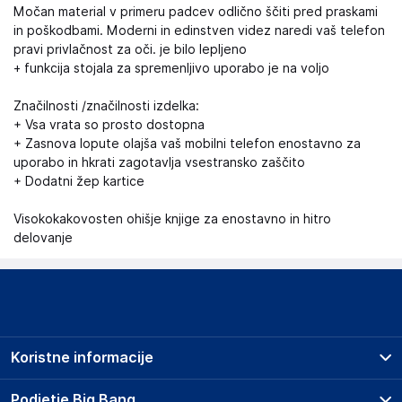
Močan material v primeru padcev odlično ščiti pred praskami
in poškodbami. Moderni in edinstven videz naredi vaš telefon
pravi privlačnost za oči. je bilo lepljeno
+ funkcija stojala za spremenljivo uporabo je na voljo
Značilnosti /značilnosti izdelka:
+ Vsa vrata so prosto dostopna
+ Zasnova lopute olajša vaš mobilni telefon enostavno za
uporabo in hkrati zagotavlja vsestransko zaščito
+ Dodatni žep kartice
Visokokakovosten ohišje knjige za enostavno in hitro
delovanje
Koristne informacije
Prodajna mesta
Podjetje Big Bang