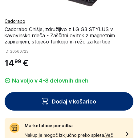
Cadorabo
Cadorabo Ohišje, združljivo z LG G3 STYLUS v
kavovinsko rdeča - Zaščitni ovitek z magnetnim
zapiranjem, stoječo funkcijo in režo za kartice
ID
: 20560723
14
€
99
Na voljo v 4-8 delovnih dneh
Dodaj v košarico
Marketplace ponudba
Nakup je mogoč izključno preko spleta.
Več