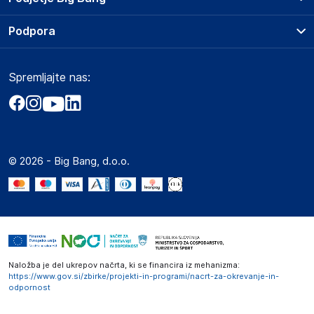
Splošni pogoji
O podjetju
Podpora
Storitve
Kontakti
Dostava, vnos in odvoz
Pogosta vprašanja
Družbena odgovornost
Načini plačila
Spremljajte nas:
Marketplace
Obvestila za javnost
Nakup na obroke
Kako oddati naročilo?
Akt o digitalnih storitvah
Zavarovanje izdelkov
Vračila in reklamacije
Prodaja podjetjem
Politika zasebnosti
Big Partner - distribucija
Spletni piškotki
© 2026 - Big Bang, d.o.o.
Marketplace za partnerje
Novosti
Interna varna linija za prijavo kršitev po ZZPRI
Zaposlitev
Naložba je del ukrepov načrta, ki se financira iz mehanizma:
https://www.gov.si/zbirke/projekti-in-programi/nacrt-za-okrevanje-in-
odpornost