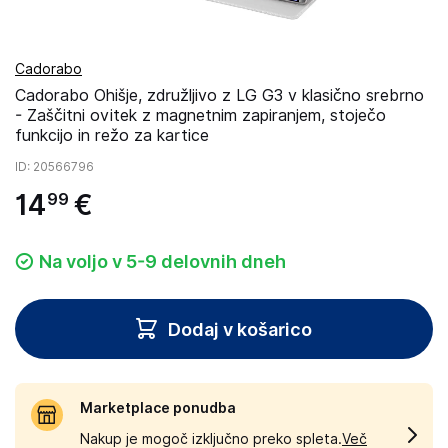
Cadorabo
Cadorabo Ohišje, združljivo z LG G3 v klasično srebrno
- Zaščitni ovitek z magnetnim zapiranjem, stoječo
funkcijo in režo za kartice
ID
: 20566796
14
€
99
Na voljo v 5-9 delovnih dneh
Dodaj v košarico
Marketplace ponudba
Nakup je mogoč izključno preko spleta.
Več