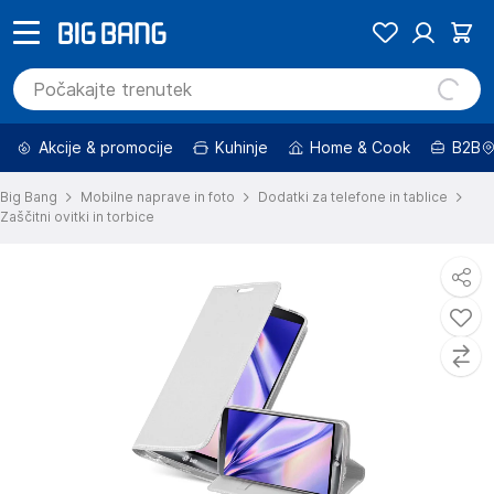
Akcije & promocije
Kuhinje
Home & Cook
B2B
Big Bang
Mobilne naprave in foto
Dodatki za telefone in tablice
Zaščitni ovitki in torbice