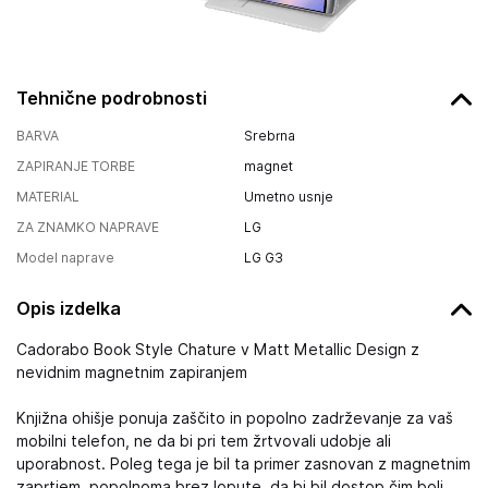
Tehnične podrobnosti
BARVA
Srebrna
ZAPIRANJE TORBE
magnet
MATERIAL
Umetno usnje
ZA ZNAMKO NAPRAVE
LG
Model naprave
LG G3
Opis izdelka
Cadorabo Book Style Chature v Matt Metallic Design z
nevidnim magnetnim zapiranjem
Knjižna ohišje ponuja zaščito in popolno zadrževanje za vaš
mobilni telefon, ne da bi pri tem žrtvovali udobje ali
uporabnost. Poleg tega je bil ta primer zasnovan z magnetnim
zaprtjem, popolnoma brez lopute, da bi bil dostop čim bolj