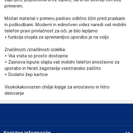
primeren.
Močan material v primeru padcev odlično ščiti pred praskami
in poškodbami. Moderni in edinstven videz naredi vaš mobilni
telefon pravi privlačnost za oči. je bilo lepljeno
+ funkcija stojala za spremenljivo uporabo je na voljo
Značilnosti /značilnosti izdelka:
+ Vsa vrata so prosto dostopna
+ Zasnova lopute olajša vaš mobilni telefon enostavno za
uporabo in hkrati zagotavlja vsestransko zaščito
+ Dodatni žep kartice
Visokokakovosten ohišje knjige za enostavno in hitro
delovanje
Koristne informacije