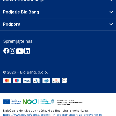
Prodajna mesta
Podjetje Big Bang
Splošni pogoji
O podjetju
Podpora
Storitve
Kontakti
Dostava, vnos in odvoz
Pogosta vprašanja
Družbena odgovornost
Načini plačila
Spremljajte nas:
Marketplace
Obvestila za javnost
Nakup na obroke
Kako oddati naročilo?
Akt o digitalnih storitvah
Zavarovanje izdelkov
Vračila in reklamacije
Prodaja podjetjem
Politika zasebnosti
Big Partner - distribucija
Spletni piškotki
© 2026 - Big Bang, d.o.o.
Marketplace za partnerje
Novosti
Interna varna linija za prijavo kršitev po ZZPRI
Zaposlitev
Naložba je del ukrepov načrta, ki se financira iz mehanizma:
https://www.gov.si/zbirke/projekti-in-programi/nacrt-za-okrevanje-in-