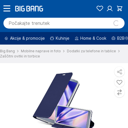
Akcije & promocije
Kuhinje
Home & Cook
B2B
Big Bang
Mobilne naprave in foto
Dodatki za telefone in tablice
Zaščitni ovitki in torbice