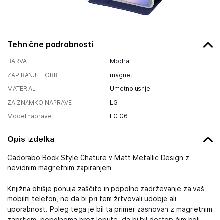
Tehnične podrobnosti
BARVA
Modra
ZAPIRANJE TORBE
magnet
MATERIAL
Umetno usnje
ZA ZNAMKO NAPRAVE
LG
Model naprave
LG G6
Opis izdelka
Cadorabo Book Style Chature v Matt Metallic Design z
nevidnim magnetnim zapiranjem
Knjižna ohišje ponuja zaščito in popolno zadrževanje za vaš
mobilni telefon, ne da bi pri tem žrtvovali udobje ali
uporabnost. Poleg tega je bil ta primer zasnovan z magnetnim
zaprtjem, popolnoma brez lopute, da bi bil dostop čim bolj