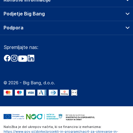
Prodajna mesta
Podjetje Big Bang
Splošni pogoji
O podjetju
Podpora
Storitve
Kontakti
Dostava, vnos in odvoz
Pogosta vprašanja
Družbena odgovornost
Načini plačila
Spremljajte nas:
Marketplace
Obvestila za javnost
Nakup na obroke
Kako oddati naročilo?
Akt o digitalnih storitvah
Zavarovanje izdelkov
Vračila in reklamacije
Prodaja podjetjem
Politika zasebnosti
Big Partner - distribucija
Spletni piškotki
© 2026 - Big Bang, d.o.o.
Marketplace za partnerje
Novosti
Interna varna linija za prijavo kršitev po ZZPRI
Zaposlitev
Naložba je del ukrepov načrta, ki se financira iz mehanizma:
https://www.gov.si/zbirke/projekti-in-programi/nacrt-za-okrevanje-in-