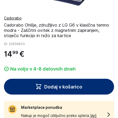
Cadorabo
Cadorabo Ohišje, združljivo z LG G6 v klasična temno
modra - Zaščitni ovitek z magnetnim zapiranjem,
stoječo funkcijo in režo za kartice
ID
: 20558603
14
€
99
Na voljo v 4-8 delovnih dneh
Dodaj v košarico
Marketplace ponudba
Nakup je mogoč izključno preko spleta.
Več