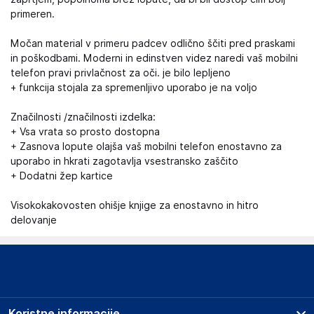
primeren.
Močan material v primeru padcev odlično ščiti pred praskami
in poškodbami. Moderni in edinstven videz naredi vaš mobilni
telefon pravi privlačnost za oči. je bilo lepljeno
+ funkcija stojala za spremenljivo uporabo je na voljo
Značilnosti /značilnosti izdelka:
+ Vsa vrata so prosto dostopna
+ Zasnova lopute olajša vaš mobilni telefon enostavno za
uporabo in hkrati zagotavlja vsestransko zaščito
+ Dodatni žep kartice
Visokokakovosten ohišje knjige za enostavno in hitro
delovanje
Koristne informacije