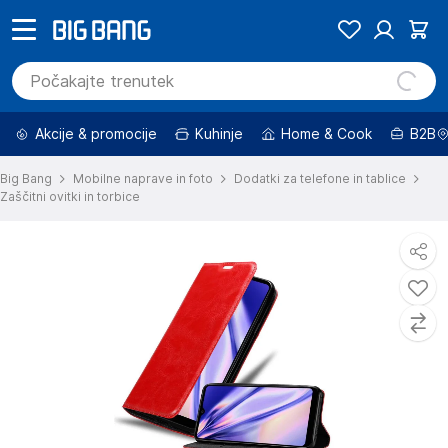
Akcije & promocije
Kuhinje
Home & Cook
B2B
Big Bang
Mobilne naprave in foto
Dodatki za telefone in tablice
Zaščitni ovitki in torbice