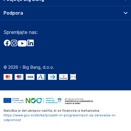
Splošni pogoji
O podjetju
Podpora
Storitve
Kontakti
Dostava, vnos in odvoz
Pogosta vprašanja
Družbena odgovornost
Načini plačila
Spremljajte nas:
Marketplace
Obvestila za javnost
Nakup na obroke
Kako oddati naročilo?
Akt o digitalnih storitvah
Zavarovanje izdelkov
Vračila in reklamacije
Prodaja podjetjem
Politika zasebnosti
Big Partner - distribucija
Spletni piškotki
© 2026 - Big Bang, d.o.o.
Marketplace za partnerje
Novosti
Interna varna linija za prijavo kršitev po ZZPRI
Zaposlitev
Naložba je del ukrepov načrta, ki se financira iz mehanizma:
https://www.gov.si/zbirke/projekti-in-programi/nacrt-za-okrevanje-in-
odpornost