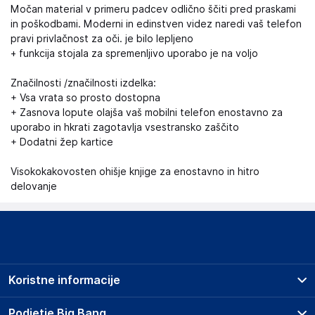
Močan material v primeru padcev odlično ščiti pred praskami
in poškodbami. Moderni in edinstven videz naredi vaš telefon
pravi privlačnost za oči. je bilo lepljeno
+ funkcija stojala za spremenljivo uporabo je na voljo
Značilnosti /značilnosti izdelka:
+ Vsa vrata so prosto dostopna
+ Zasnova lopute olajša vaš mobilni telefon enostavno za
uporabo in hkrati zagotavlja vsestransko zaščito
+ Dodatni žep kartice
Visokokakovosten ohišje knjige za enostavno in hitro
delovanje
Koristne informacije
Prodajna mesta
Podjetje Big Bang