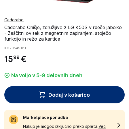
Cadorabo
Cadorabo Ohišje, združljivo z LG K50S v rdeče jabolko
- Zaščitni ovitek z magnetnim zapiranjem, stoječo
funkcijo in režo za kartice
ID
: 20549161
15
€
99
Na voljo v 5-9 delovnih dneh
Dodaj v košarico
Marketplace ponudba
Nakup je mogoč izključno preko spleta.
Več