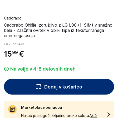
Cadorabo
Cadorabo Ohišje, združljivo z LG L90 (1. SIM) v snežno
bela - Zaščitni ovitek v obliki flipa iz teksturiranega
umetnega usnja
ID
: 20552445
15
€
99
Na voljo v 4-8 delovnih dneh
Dodaj v košarico
Marketplace ponudba
Nakup je mogoč izključno preko spleta.
Več