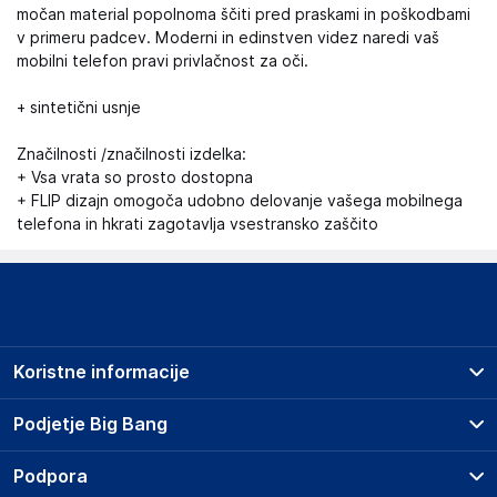
močan material popolnoma ščiti pred praskami in poškodbami
v primeru padcev. Moderni in edinstven videz naredi vaš
mobilni telefon pravi privlačnost za oči.
+ sintetični usnje
Značilnosti /značilnosti izdelka:
+ Vsa vrata so prosto dostopna
+ FLIP dizajn omogoča udobno delovanje vašega mobilnega
telefona in hkrati zagotavlja vsestransko zaščito
Koristne informacije
Prodajna mesta
Podjetje Big Bang
Splošni pogoji
O podjetju
Podpora
Storitve