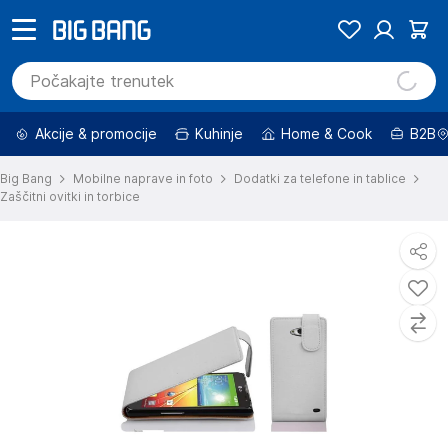
Akcije & promocije
Kuhinje
Home & Cook
B2B
Big Bang
Mobilne naprave in foto
Dodatki za telefone in tablice
Zaščitni ovitki in torbice