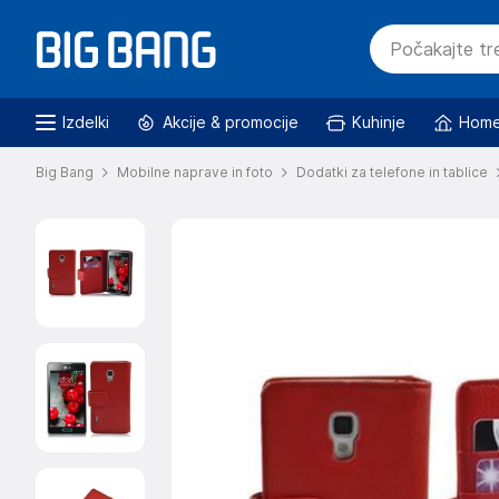
Izdelki
Akcije & promocije
Kuhinje
Home
Big Bang
Mobilne naprave in foto
Dodatki za telefone in tablice