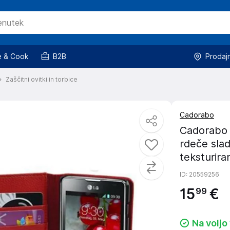
 & Cook
B2B
Prodaj
Zaščitni ovitki in torbice
Cadorabo
Cadorabo O
rdeče slad
teksturira
ID
: 20559256
15
€
99
Na voljo