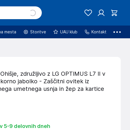
na mesta
Storitve
UAU klub
Kontakt
hišje, združljivo z LG OPTIMUS L7 II v
korno jabolko - Zaščitni ovitek iz
nega umetnega usnja in žep za kartice
 v 5-9 delovnih dneh