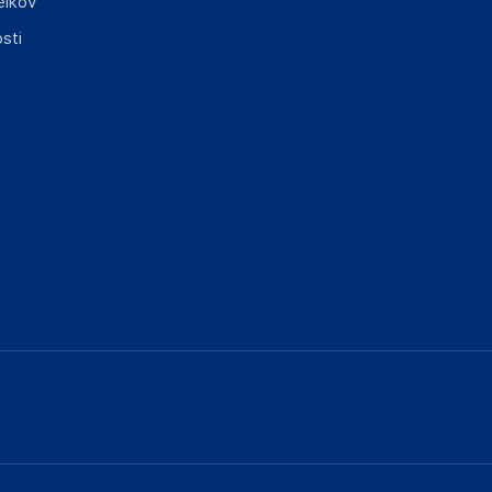
elkov
sti