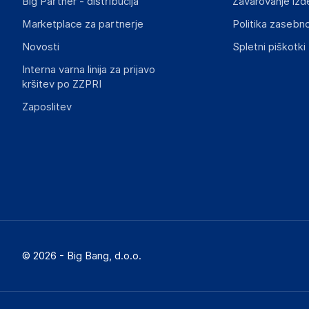
Big Partner - distribucija
Zavarovanje izd
Marketplace za partnerje
Politika zasebno
Novosti
Spletni piškotki
Interna varna linija za prijavo
kršitev po ZZPRI
Zaposlitev
© 2026 - Big Bang, d.o.o.