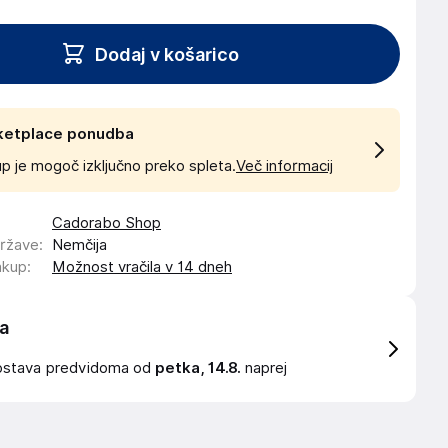
Dodaj v košarico
ketplace ponudba
p je mogoč izključno preko spleta.
Več informacij
Cadorabo Shop
države
:
Nemčija
akup
:
Možnost vračila v 14 dneh
a
ostava
predvidoma od
petka, 14.8.
naprej