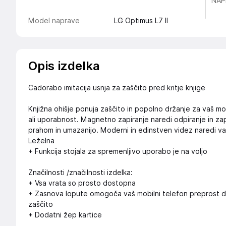
NAP
Model naprave
LG Optimus L7 II
Opis izdelka
Cadorabo imitacija usnja za zaščito pred kritje knjige
Knjižna ohišje ponuja zaščito in popolno držanje za vaš mob
ali uporabnost. Magnetno zapiranje naredi odpiranje in zapi
prahom in umazanijo. Moderni in edinstven videz naredi vaš
Leželna
+ Funkcija stojala za spremenljivo uporabo je na voljo
Značilnosti /značilnosti izdelka:
+ Vsa vrata so prosto dostopna
+ Zasnova lopute omogoča vaš mobilni telefon preprost do
zaščito
+ Dodatni žep kartice