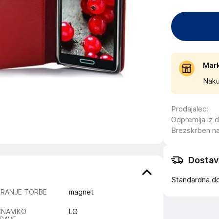
Mar
Naku
Prodajalec
:
Odpremlja iz 
Brezskrben n
Dostav
Standardna d
IRANJE TORBE
magnet
ZNAMKO
LG