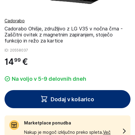
Cadorabo
Cadorabo Ohišje, združljivo z LG V35 v nočna črna -
Zaščitni ovitek z magnetnim zapiranjem, stoječo
funkcijo in režo za kartice
ID
: 20558037
14
€
99
Na voljo v 5-9 delovnih dneh
Dodaj v košarico
Marketplace ponudba
Nakup je mogoč izključno preko spleta.
Več