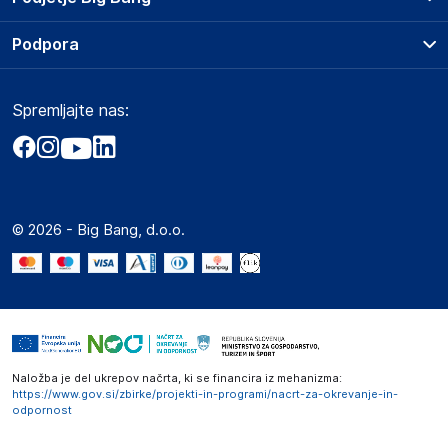
Splošni pogoji
O podjetju
Podpora
Storitve
Kontakti
Dostava, vnos in odvoz
Pogosta vprašanja
Družbena odgovornost
Načini plačila
Spremljajte nas:
Marketplace
Obvestila za javnost
Nakup na obroke
Kako oddati naročilo?
Akt o digitalnih storitvah
Zavarovanje izdelkov
Vračila in reklamacije
Prodaja podjetjem
Politika zasebnosti
Big Partner - distribucija
Spletni piškotki
© 2026 - Big Bang, d.o.o.
Marketplace za partnerje
Novosti
Interna varna linija za prijavo kršitev po ZZPRI
Zaposlitev
Naložba je del ukrepov načrta, ki se financira iz mehanizma:
https://www.gov.si/zbirke/projekti-in-programi/nacrt-za-okrevanje-in-
odpornost