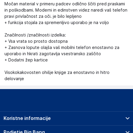
Močan material v primeru padcev odlično ščiti pred praskami
in poškodbami. Moderni in edinstven videz naredi vaš telefon
pravi privlačnost za oči. je bilo lepljeno
+ funkcija stojala za spremenljivo uporabo je na voljo
Značilnosti /značilnosti izdelka:
+ Vsa vrata so prosto dostopna
+ Zasnova lopute olajša vaš mobilni telefon enostavno za
uporabo in hkrati zagotavlja vsestransko zaščito
+ Dodatni žep kartice
Visokokakovosten ohišje knjige za enostavno in hitro
delovanje
Koristne informacije
Prodajna mesta
Podjetje Big Bang