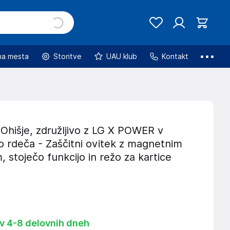
na mesta
Storitve
UAU klub
Kontakt
Ohišje, združljivo z LG X POWER v
o rdeča - Zaščitni ovitek z magnetnim
, stoječo funkcijo in režo za kartice
 v 4-8 delovnih dneh