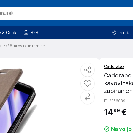
 & Cook
B2B
Prodaj
Zaščitni ovitki in torbice
Cadorabo
Cadorabo 
kavovinsk
zapiranjem
ID
: 20560891
14
€
99
Na voljo