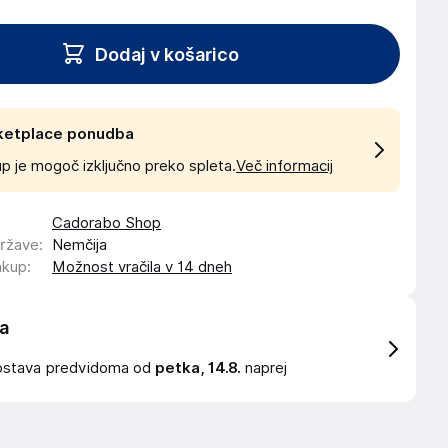
Dodaj v košarico
ketplace ponudba
p je mogoč izključno preko spleta.
Več informacij
Cadorabo Shop
države
:
Nemčija
akup
:
Možnost vračila v 14 dneh
a
ostava
predvidoma od
petka, 14.8.
naprej