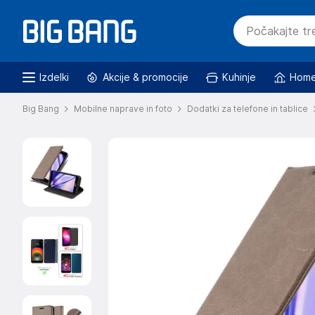
Izdelki
Akcije & promocije
Kuhinje
Home
Big Bang
Mobilne naprave in foto
Dodatki za telefone in tablice