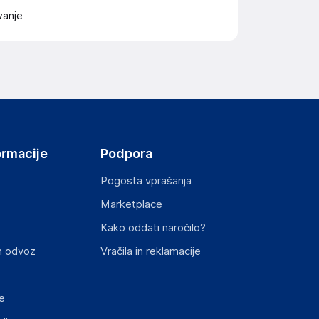
vanje
ormacije
Podpora
Pogosta vprašanja
Marketplace
Kako oddati naročilo?
n odvoz
Vračila in reklamacije
e