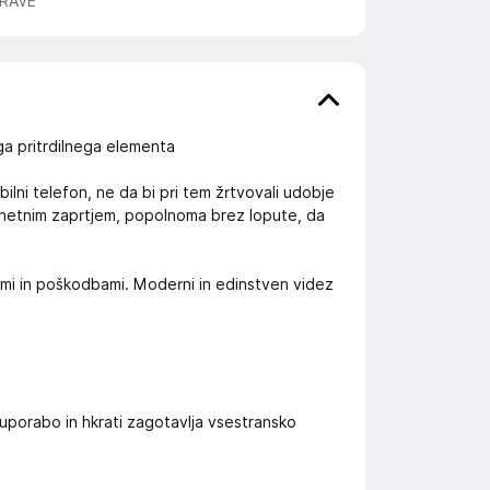
RAVE
a pritrdilnega elementa
ilni telefon, ne da bi pri tem žrtvovali udobje
agnetnim zaprtjem, popolnoma brez lopute, da
ami in poškodbami. Moderni in edinstven videz
uporabo in hkrati zagotavlja vsestransko