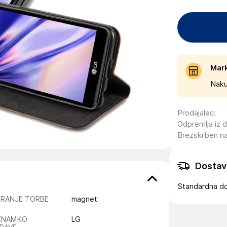
Mar
Naku
Prodajalec
:
Odpremlja iz 
Brezskrben n
Dostav
Standardna d
IRANJE TORBE
magnet
ZNAMKO
LG