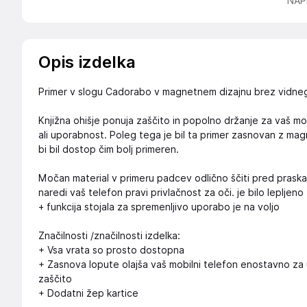
NAP
Opis izdelka
Primer v slogu Cadorabo v magnetnem dizajnu brez vidneg
Knjižna ohišje ponuja zaščito in popolno držanje za vaš mob
ali uporabnost. Poleg tega je bil ta primer zasnovan z m
bi bil dostop čim bolj primeren.
Močan material v primeru padcev odlično ščiti pred prask
naredi vaš telefon pravi privlačnost za oči. je bilo lepljeno
+ funkcija stojala za spremenljivo uporabo je na voljo
Značilnosti /značilnosti izdelka:
+ Vsa vrata so prosto dostopna
+ Zasnova lopute olajša vaš mobilni telefon enostavno za 
zaščito
+ Dodatni žep kartice