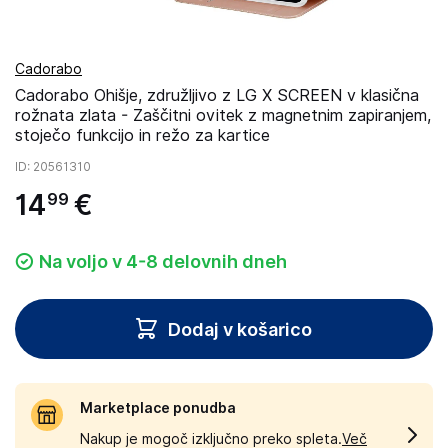
Cadorabo
Cadorabo Ohišje, združljivo z LG X SCREEN v klasična
rožnata zlata - Zaščitni ovitek z magnetnim zapiranjem,
stoječo funkcijo in režo za kartice
ID
: 20561310
14
€
99
Na voljo v 4-8 delovnih dneh
Dodaj v košarico
Marketplace ponudba
Nakup je mogoč izključno preko spleta.
Več