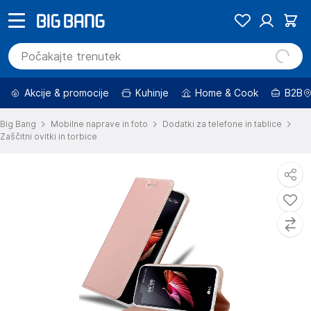
Akcije & promocije
Kuhinje
Home & Cook
B2B
Big Bang
Mobilne naprave in foto
Dodatki za telefone in tablice
Zaščitni ovitki in torbice