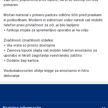
primeren.
Močan material v primeru padcev odlično ščiti pred praskami
in poškodbami. Moderni in edinstven videz naredi vaš mobilni
telefon pravi privlačnost za oči. je bilo lepljeno
+ funkcija stojala za spremenljivo uporabo je na voljo
Značilnosti /značilnosti izdelka:
+ Vsa vrata so prosto dostopna
+ Zasnova lopute olajša vaš mobilni telefon enostavno za
uporabo in hkrati zagotavlja vsestransko zaščito
+ Dodatni žep kartice
Visokokakovosten ohišje knjige za enostavno in hitro
delovanje
Koristne informacije