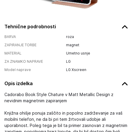
Tehnične podrobnosti
BARVA
roza
ZAPIRANJE TORBE
magnet
MATERIAL
Umetno usnje
ZA ZNAMKO NAPRAVE
LG
Model naprave
LG Xscreen
Opis izdelka
Cadorabo Book Style Chature v Matt Metallic Design z
nevidnim magnetnim zapiranjem
Knjižna ohišje ponuja zaščito in popolno zadrževanje za vaš
mobilni telefon, ne da bi pri tem žrtvovali udobje ali
uporabnost. Poleg tega je bil ta primer zasnovan z magnetnim
zaprtjem, popolnoma brez lopute, da bi bil dostop čim bolj