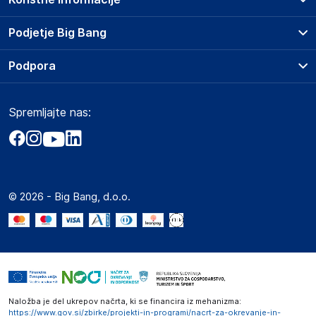
Prodajna mesta
Podjetje Big Bang
Splošni pogoji
O podjetju
Podpora
Storitve
Kontakti
Dostava, vnos in odvoz
Pogosta vprašanja
Družbena odgovornost
Načini plačila
Spremljajte nas:
Marketplace
Obvestila za javnost
Nakup na obroke
Kako oddati naročilo?
Akt o digitalnih storitvah
Zavarovanje izdelkov
Vračila in reklamacije
Prodaja podjetjem
Politika zasebnosti
Big Partner - distribucija
Spletni piškotki
© 2026 - Big Bang, d.o.o.
Marketplace za partnerje
Novosti
Interna varna linija za prijavo kršitev po ZZPRI
Zaposlitev
Naložba je del ukrepov načrta, ki se financira iz mehanizma:
https://www.gov.si/zbirke/projekti-in-programi/nacrt-za-okrevanje-in-