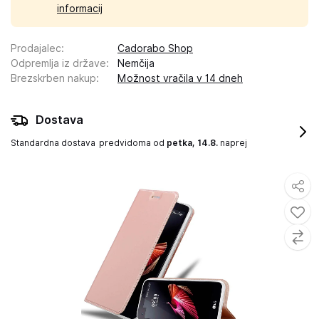
informacij
Prodajalec
:
Cadorabo Shop
Odpremlja iz države
:
Nemčija
Brezskrben nakup
:
Možnost vračila v 14 dneh
Dostava
Standardna dostava
predvidoma od
petka, 14.8.
naprej