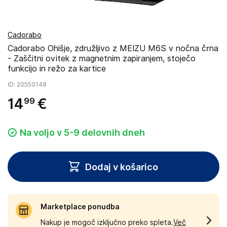
Cadorabo
Cadorabo Ohišje, združljivo z MEIZU M6S v nočna črna
- Zaščitni ovitek z magnetnim zapiranjem, stoječo
funkcijo in režo za kartice
ID
: 20550148
14
€
99
Na voljo v 5-9 delovnih dneh
Dodaj v košarico
Marketplace ponudba
Nakup je mogoč izključno preko spleta.
Več