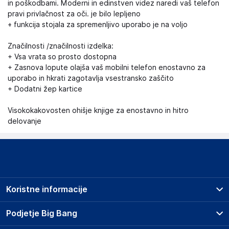
in poškodbami. Moderni in edinstven videz naredi vaš telefon
pravi privlačnost za oči. je bilo lepljeno
+ funkcija stojala za spremenljivo uporabo je na voljo
Značilnosti /značilnosti izdelka:
+ Vsa vrata so prosto dostopna
+ Zasnova lopute olajša vaš mobilni telefon enostavno za
uporabo in hkrati zagotavlja vsestransko zaščito
+ Dodatni žep kartice
Visokokakovosten ohišje knjige za enostavno in hitro
delovanje
Koristne informacije
Prodajna mesta
Podjetje Big Bang
Splošni pogoji