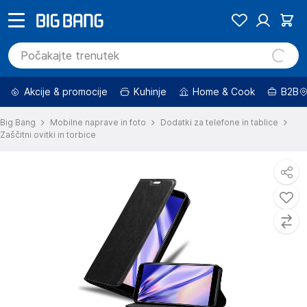
Akcije & promocije
Kuhinje
Home & Cook
B2B
Big Bang
Mobilne naprave in foto
Dodatki za telefone in tablice
Zaščitni ovitki in torbice