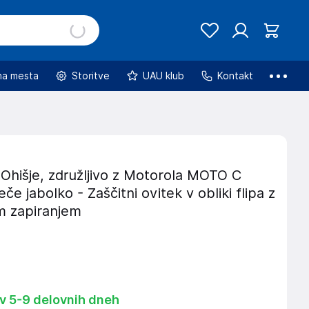
na mesta
Storitve
UAU klub
Kontakt
Ohišje, združljivo z Motorola MOTO C
če jabolko - Zaščitni ovitek v obliki flipa z
 zapiranjem
 v 5-9 delovnih dneh