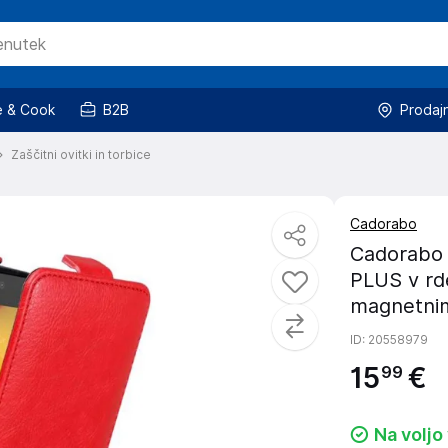
 & Cook
B2B
Prodaj
Zaščitni ovitki in torbice
Cadorabo
Cadorabo 
PLUS v rde
magnetnim
ID
: 20558979
15
€
99
Na voljo