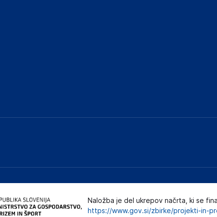
Naložba je del ukrepov načrta, ki se fin
https://www.gov.si/zbirke/projekti-in-