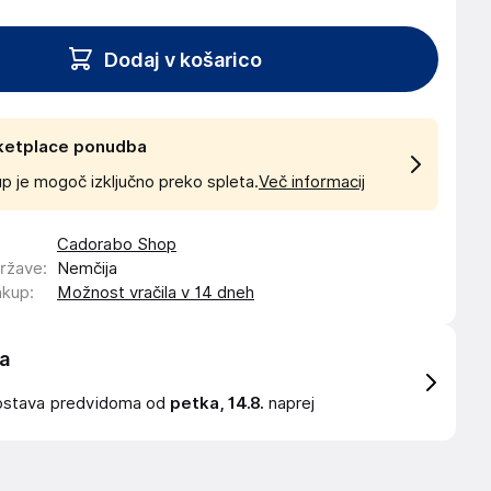
Dodaj v košarico
ketplace ponudba
p je mogoč izključno preko spleta.
Več informacij
Cadorabo Shop
države
:
Nemčija
akup
:
Možnost vračila v 14 dneh
a
ostava
predvidoma od
petka, 14.8.
naprej