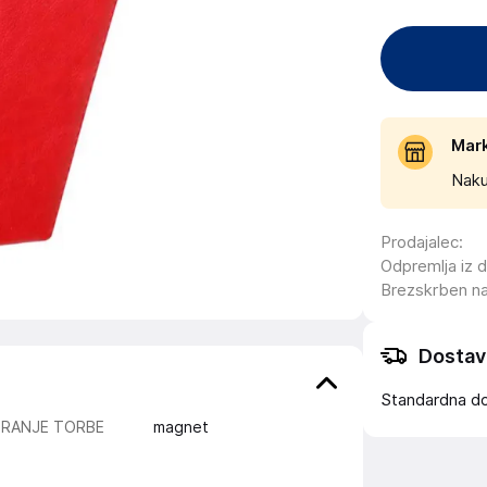
Mar
Naku
Prodajalec
:
Odpremlja iz 
Brezskrben n
Dostav
Standardna d
IRANJE TORBE
magnet