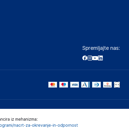
Spremljajte nas:
ancira iz mehanizma:
programi/nacrt-za-okrevanje-in-odpornost