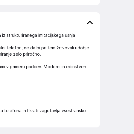
iz strukturiranega imitacijskega usnja
lni telefon, ne da bi pri tem žrtvovali udobje
iranje zelo priročno.
ami v primeru padcev. Moderni in edinstven
 telefona in hkrati zagotavlja vsestransko