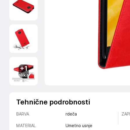
+1
slika
Tehnične podrobnosti
BARVA
rdeča
ZAP
MATERIAL
Umetno usnje