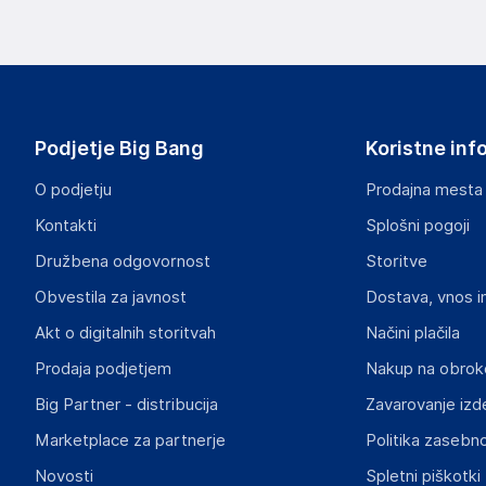
Podjetje Big Bang
Koristne inf
O podjetju
Prodajna mesta
Kontakti
Splošni pogoji
Družbena odgovornost
Storitve
Obvestila za javnost
Dostava, vnos i
Akt o digitalnih storitvah
Načini plačila
Prodaja podjetjem
Nakup na obrok
Big Partner - distribucija
Zavarovanje izd
Marketplace za partnerje
Politika zasebno
Novosti
Spletni piškotki