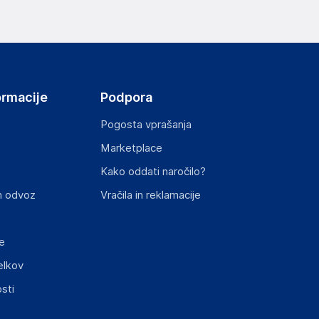
ormacije
Podpora
Pogosta vprašanja
Marketplace
Kako oddati naročilo?
n odvoz
Vračila in reklamacije
e
elkov
sti