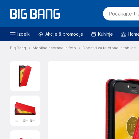
Izdelki
Akcije & promocije
Kuhinje
Home
Big Bang
Mobilne naprave in foto
Dodatki za telefone in tablice