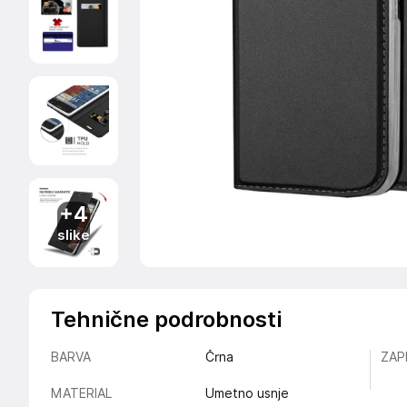
+4
slike
Tehnične podrobnosti
BARVA
Črna
ZAP
MATERIAL
Umetno usnje