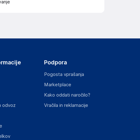
vanje
ormacije
Podpora
Pogosta vprašanja
Marketplace
Kako oddati naročilo?
n odvoz
Vračila in reklamacije
e
elkov