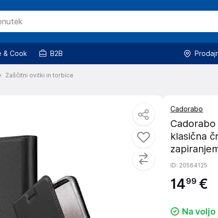
 & Cook
B2B
Prodaj
Zaščitni ovitki in torbice
Cadorabo
Cadorabo 
klasična č
zapiranjem
ID
: 20564125
14
€
99
Na voljo