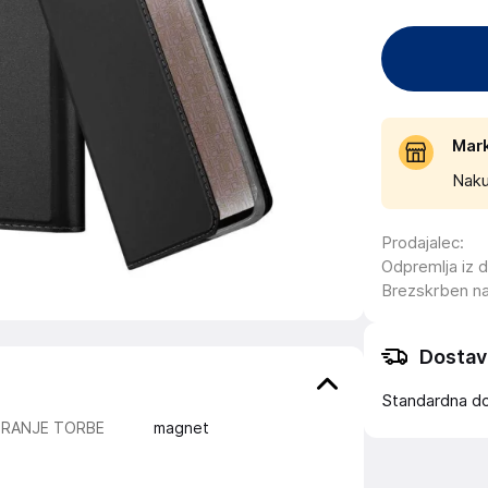
Mar
Naku
Prodajalec
:
Odpremlja iz 
Brezskrben n
Dostav
Standardna d
IRANJE TORBE
magnet