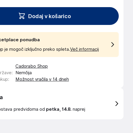
Dodaj v košarico
ketplace ponudba
p je mogoč izključno preko spleta.
Več informacij
Cadorabo Shop
države
:
Nemčija
akup
:
Možnost vračila v 14 dneh
a
ostava
predvidoma od
petka, 14.8.
naprej