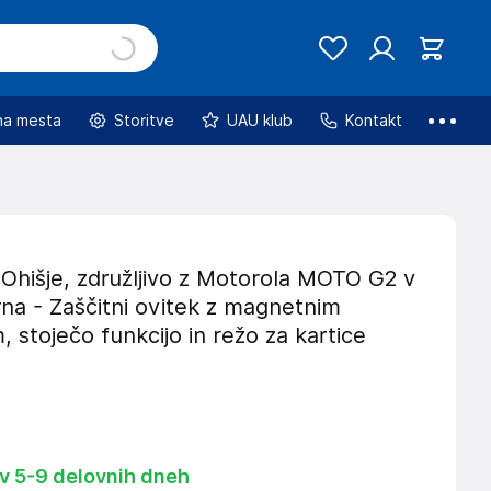
na mesta
Storitve
UAU klub
Kontakt
Ohišje, združljivo z Motorola MOTO G2 v
rna - Zaščitni ovitek z magnetnim
, stoječo funkcijo in režo za kartice
 v 5-9 delovnih dneh