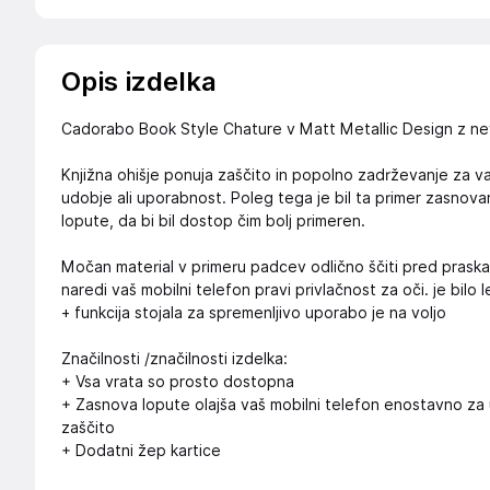
Opis izdelka
Cadorabo Book Style Chature v Matt Metallic Design z n
Knjižna ohišje ponuja zaščito in popolno zadrževanje za vaš
udobje ali uporabnost. Poleg tega je bil ta primer zasno
lopute, da bi bil dostop čim bolj primeren.
Močan material v primeru padcev odlično ščiti pred prask
naredi vaš mobilni telefon pravi privlačnost za oči. je bilo 
+ funkcija stojala za spremenljivo uporabo je na voljo
Značilnosti /značilnosti izdelka:
+ Vsa vrata so prosto dostopna
+ Zasnova lopute olajša vaš mobilni telefon enostavno za 
zaščito
+ Dodatni žep kartice