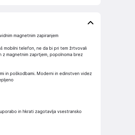
evidnim magnetnim zapiranjem
 mobilni telefon, ne da bi pri tem žrtvovali
van z magnetnim zaprtjem, popolnoma brez
ami in poškodbami. Moderni in edinstven videz
lepljeno
uporabo in hkrati zagotavlja vsestransko