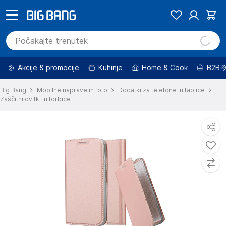
Akcije & promocije
Kuhinje
Home & Cook
B2B
Big Bang
Mobilne naprave in foto
Dodatki za telefone in tablice
Zaščitni ovitki in torbice