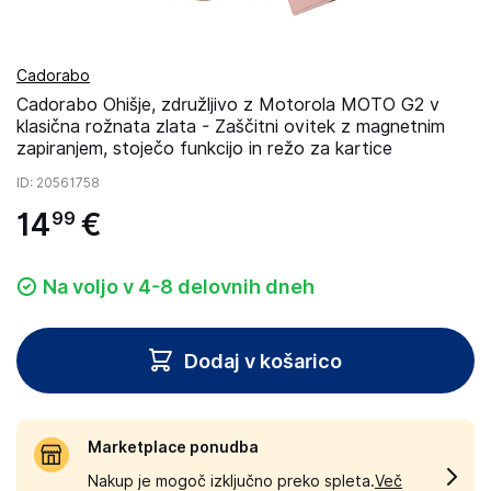
Cadorabo
Cadorabo Ohišje, združljivo z Motorola MOTO G2 v
klasična rožnata zlata - Zaščitni ovitek z magnetnim
zapiranjem, stoječo funkcijo in režo za kartice
ID
: 20561758
14
€
99
Na voljo v 4-8 delovnih dneh
Dodaj v košarico
Marketplace ponudba
Nakup je mogoč izključno preko spleta.
Več