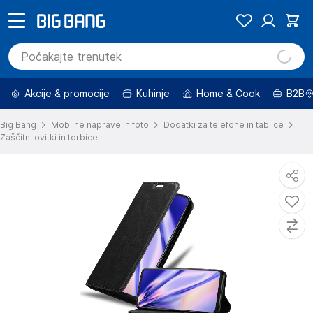
Akcije & promocije
Kuhinje
Home & Cook
B2B
Big Bang
Mobilne naprave in foto
Dodatki za telefone in tablice
Zaščitni ovitki in torbice