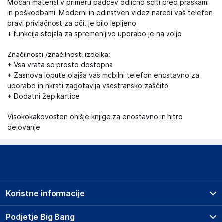
Močan material v primeru padcev odlično ščiti pred praskami
in poškodbami. Moderni in edinstven videz naredi vaš telefon
pravi privlačnost za oči. je bilo lepljeno
+ funkcija stojala za spremenljivo uporabo je na voljo
Značilnosti /značilnosti izdelka:
+ Vsa vrata so prosto dostopna
+ Zasnova lopute olajša vaš mobilni telefon enostavno za
uporabo in hkrati zagotavlja vsestransko zaščito
+ Dodatni žep kartice
Visokokakovosten ohišje knjige za enostavno in hitro
delovanje
Koristne informacije
Prodajna mesta
Podjetje Big Bang