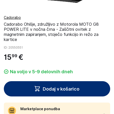
Cadorabo
Cadorabo Ohišje, združljivo z Motorola MOTO G8
POWER LITE v nočna črna - Zaščitni ovitek z
magnetnim zapiranjem, stoječo funkcijo in režo za
kartice
ID
: 20550551
15
€
99
Na voljo v 5-9 delovnih dneh
Dodaj v košarico
Marketplace ponudba