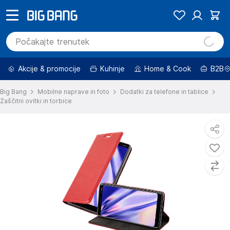
Akcije & promocije
Kuhinje
Home & Cook
B2B
Big Bang
Mobilne naprave in foto
Dodatki za telefone in tablice
Zaščitni ovitki in torbice