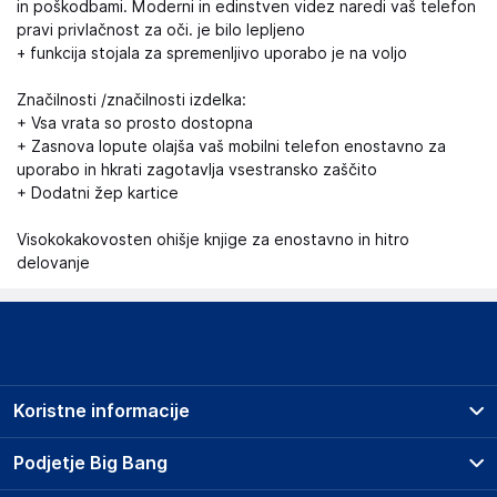
in poškodbami. Moderni in edinstven videz naredi vaš telefon
pravi privlačnost za oči. je bilo lepljeno
+ funkcija stojala za spremenljivo uporabo je na voljo
Značilnosti /značilnosti izdelka:
+ Vsa vrata so prosto dostopna
+ Zasnova lopute olajša vaš mobilni telefon enostavno za
uporabo in hkrati zagotavlja vsestransko zaščito
+ Dodatni žep kartice
Visokokakovosten ohišje knjige za enostavno in hitro
delovanje
Koristne informacije
Prodajna mesta
Podjetje Big Bang
Splošni pogoji