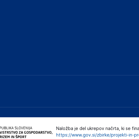
Naložba je del ukrepov načrta, ki se fin
https://www.gov.si/zbirke/projekti-in-