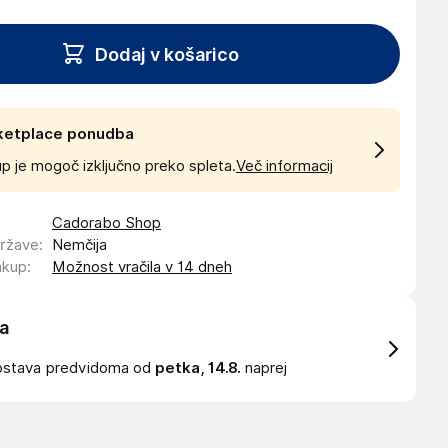
Dodaj v košarico
ketplace ponudba
p je mogoč izključno preko spleta.
Več informacij
Cadorabo Shop
države
:
Nemčija
akup
:
Možnost vračila v 14 dneh
a
ostava
predvidoma od
petka, 14.8.
naprej