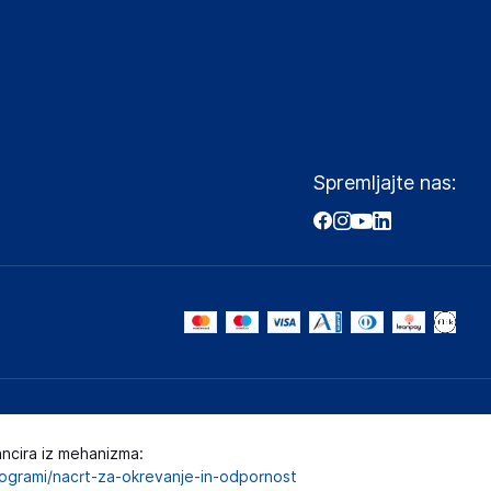
Spremljajte nas:
ancira iz mehanizma:
programi/nacrt-za-okrevanje-in-odpornost