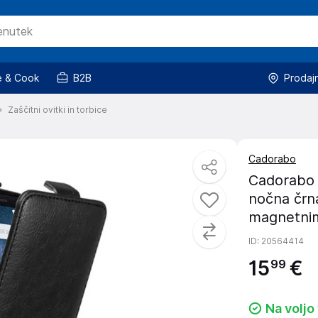
 & Cook
B2B
Prodaj
Zaščitni ovitki in torbice
Cadorabo
Cadorabo O
nočna črna 
magnetnim
ID
: 20564414
15
€
99
Na voljo