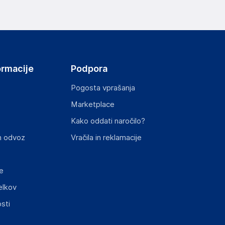
ormacije
Podpora
Pogosta vprašanja
Marketplace
Kako oddati naročilo?
n odvoz
Vračila in reklamacije
e
elkov
sti