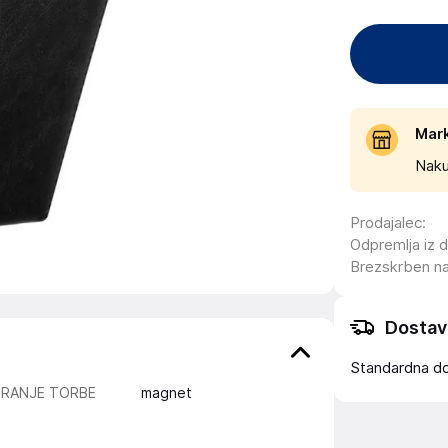
Mar
Naku
Prodajalec
:
Odpremlja iz 
Brezskrben n
Dostav
Standardna d
IRANJE TORBE
magnet