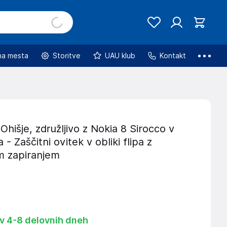
na mesta
Storitve
UAU klub
Kontakt
hišje, združljivo z Nokia 8 Sirocco v
- Zaščitni ovitek v obliki flipa z
 zapiranjem
 v 4-8 delovnih dneh