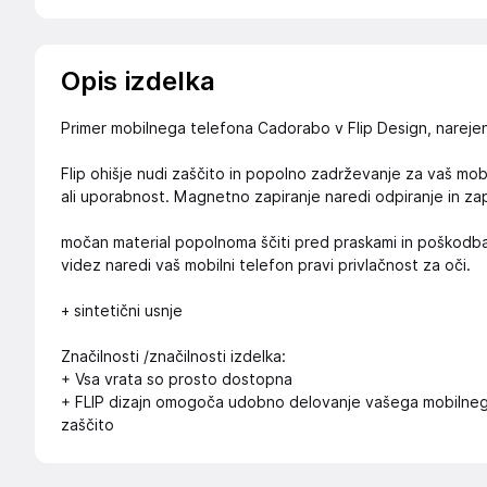
Opis izdelka
Primer mobilnega telefona Cadorabo v Flip Design, narejen 
Flip ohišje nudi zaščito in popolno zadrževanje za vaš mobi
ali uporabnost. Magnetno zapiranje naredi odpiranje in zap
močan material popolnoma ščiti pred praskami in poškodb
videz naredi vaš mobilni telefon pravi privlačnost za oči.
+ sintetični usnje
Značilnosti /značilnosti izdelka:
+ Vsa vrata so prosto dostopna
+ FLIP dizajn omogoča udobno delovanje vašega mobilnega
zaščito