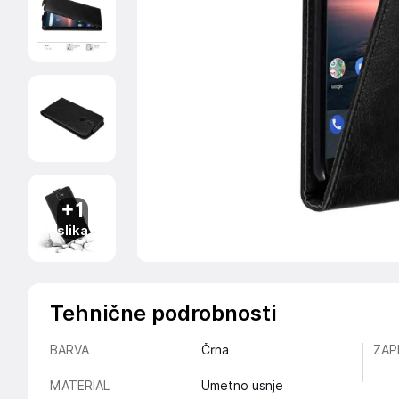
+1
slika
Tehnične podrobnosti
BARVA
Črna
ZAP
MATERIAL
Umetno usnje