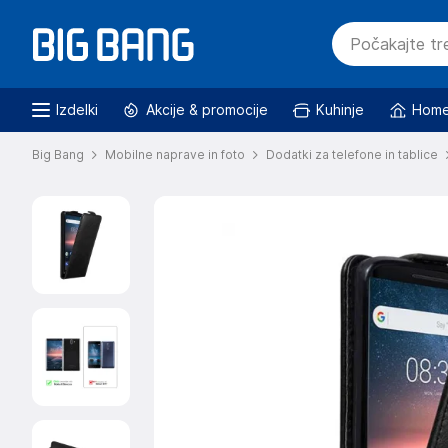
Izdelki
Akcije & promocije
Kuhinje
Home
Big Bang
Mobilne naprave in foto
Dodatki za telefone in tablice