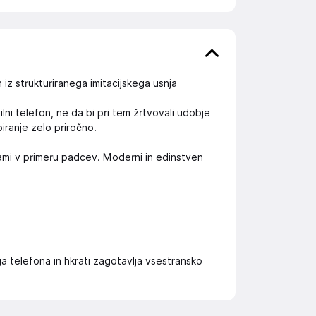
iz strukturiranega imitacijskega usnja
lni telefon, ne da bi pri tem žrtvovali udobje
iranje zelo priročno.
ami v primeru padcev. Moderni in edinstven
 telefona in hkrati zagotavlja vsestransko