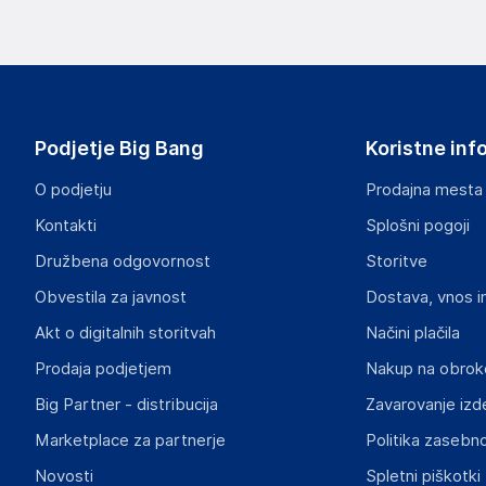
Podjetje Big Bang
Koristne inf
O podjetju
Prodajna mesta
Kontakti
Splošni pogoji
Družbena odgovornost
Storitve
Obvestila za javnost
Dostava, vnos i
Akt o digitalnih storitvah
Načini plačila
Prodaja podjetjem
Nakup na obrok
Big Partner - distribucija
Zavarovanje izd
Marketplace za partnerje
Politika zasebno
Novosti
Spletni piškotki