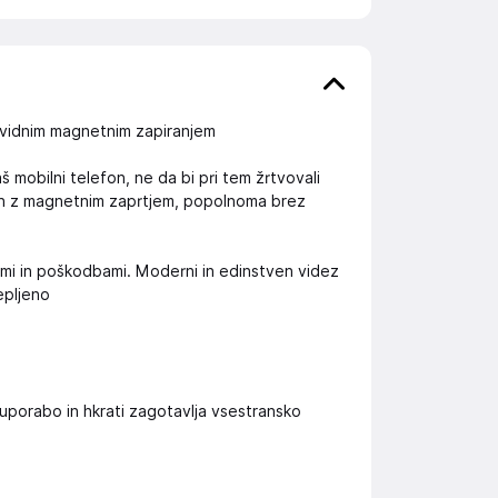
evidnim magnetnim zapiranjem
 mobilni telefon, ne da bi pri tem žrtvovali
van z magnetnim zaprtjem, popolnoma brez
ami in poškodbami. Moderni in edinstven videz
lepljeno
uporabo in hkrati zagotavlja vsestransko