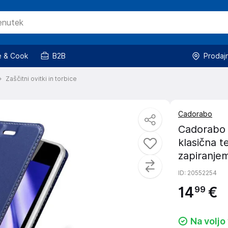
 & Cook
B2B
Prodaj
Zaščitni ovitki in torbice
Cadorabo
Cadorabo O
klasična 
zapiranjem
ID
: 20552254
14
€
99
Na voljo