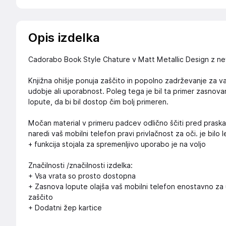
Opis izdelka
Cadorabo Book Style Chature v Matt Metallic Design z n
Knjižna ohišje ponuja zaščito in popolno zadrževanje za vaš
udobje ali uporabnost. Poleg tega je bil ta primer zasno
lopute, da bi bil dostop čim bolj primeren.
Močan material v primeru padcev odlično ščiti pred prask
naredi vaš mobilni telefon pravi privlačnost za oči. je bilo 
+ funkcija stojala za spremenljivo uporabo je na voljo
Značilnosti /značilnosti izdelka:
+ Vsa vrata so prosto dostopna
+ Zasnova lopute olajša vaš mobilni telefon enostavno za 
zaščito
+ Dodatni žep kartice