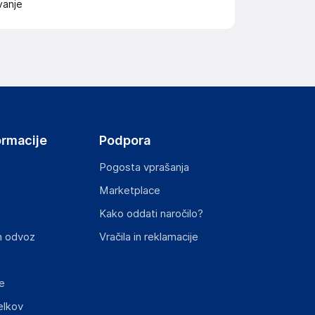
vanje
ormacije
Podpora
Pogosta vprašanja
Marketplace
Kako oddati naročilo?
n odvoz
Vračila in reklamacije
e
elkov