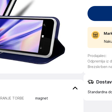
Mar
Naku
Prodajalec
:
Odpremlja iz 
Brezskrben n
Dostav
Standardna d
IRANJE TORBE
magnet