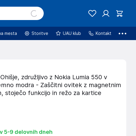
na mesta
Storitve
UAU klub
Kontakt
hišje, združljivo z Nokia Lumia 550 v
temno modra - Zaščitni ovitek z magnetnim
, stoječo funkcijo in režo za kartice
 v 5-9 delovnih dneh