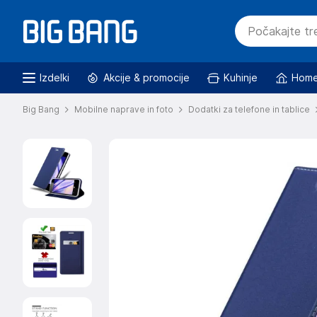
Izdelki
Akcije & promocije
Kuhinje
Home
Big Bang
Mobilne naprave in foto
Dodatki za telefone in tablice