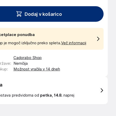
Dodaj v košarico
ketplace ponudba
p je mogoč izključno preko spleta.
Več informacij
Cadorabo Shop
države
:
Nemčija
akup
:
Možnost vračila v 14 dneh
a
ostava
predvidoma od
petka, 14.8.
naprej