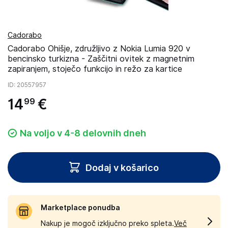
Cadorabo
Cadorabo Ohišje, združljivo z Nokia Lumia 920 v
bencinsko turkizna - Zaščitni ovitek z magnetnim
zapiranjem, stoječo funkcijo in režo za kartice
ID
: 20557957
14
€
99
Na voljo v 4-8 delovnih dneh
Dodaj v košarico
Marketplace ponudba
Nakup je mogoč izključno preko spleta.
Več