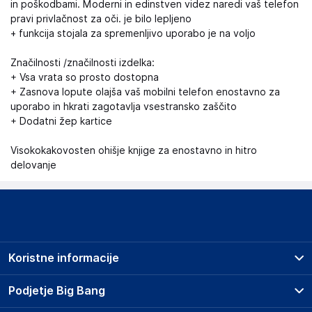
in poškodbami. Moderni in edinstven videz naredi vaš telefon
pravi privlačnost za oči. je bilo lepljeno
+ funkcija stojala za spremenljivo uporabo je na voljo
Značilnosti /značilnosti izdelka:
+ Vsa vrata so prosto dostopna
+ Zasnova lopute olajša vaš mobilni telefon enostavno za
uporabo in hkrati zagotavlja vsestransko zaščito
+ Dodatni žep kartice
Visokokakovosten ohišje knjige za enostavno in hitro
delovanje
Koristne informacije
Prodajna mesta
Podjetje Big Bang
Splošni pogoji