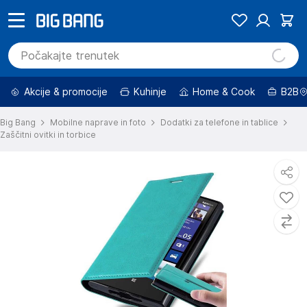
Akcije & promocije
Kuhinje
Home & Cook
B2B
Big Bang
Mobilne naprave in foto
Dodatki za telefone in tablice
Zaščitni ovitki in torbice