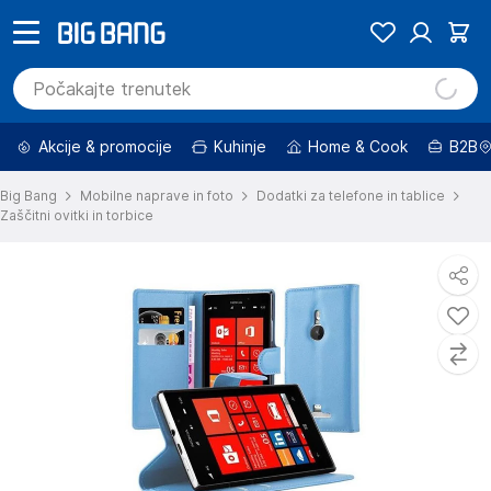
Akcije & promocije
Kuhinje
Home & Cook
B2B
Big Bang
Mobilne naprave in foto
Dodatki za telefone in tablice
Zaščitni ovitki in torbice