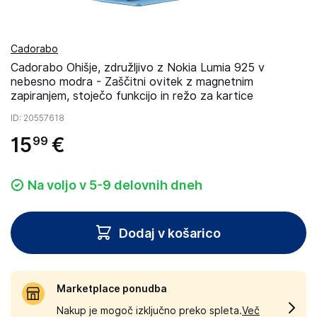
Cadorabo
Cadorabo Ohišje, združljivo z Nokia Lumia 925 v
nebesno modra - Zaščitni ovitek z magnetnim
zapiranjem, stoječo funkcijo in režo za kartice
ID
: 20557618
15
€
99
Na voljo v 5-9 delovnih dneh
Dodaj v košarico
Marketplace ponudba
Nakup je mogoč izključno preko spleta.
Več