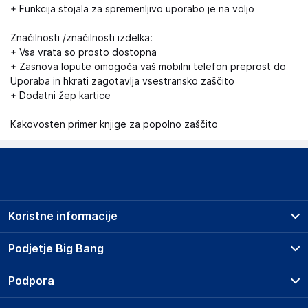
+ Funkcija stojala za spremenljivo uporabo je na voljo
Značilnosti /značilnosti izdelka:
+ Vsa vrata so prosto dostopna
+ Zasnova lopute omogoča vaš mobilni telefon preprost do
Uporaba in hkrati zagotavlja vsestransko zaščito
+ Dodatni žep kartice
Kakovosten primer knjige za popolno zaščito
Koristne informacije
Prodajna mesta
Podjetje Big Bang
Splošni pogoji
O podjetju
Podpora
Storitve
Kontakti
Dostava, vnos in odvoz
Pogosta vprašanja