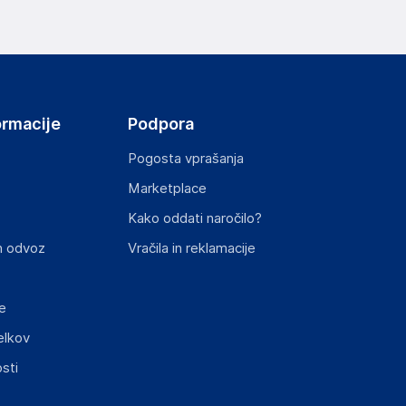
ormacije
Podpora
Pogosta vprašanja
Marketplace
Kako oddati naročilo?
n odvoz
Vračila in reklamacije
e
elkov
sti