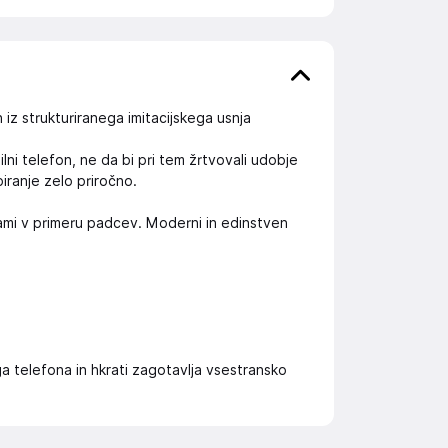
iz strukturiranega imitacijskega usnja
lni telefon, ne da bi pri tem žrtvovali udobje
iranje zelo priročno.
ami v primeru padcev. Moderni in edinstven
 telefona in hkrati zagotavlja vsestransko