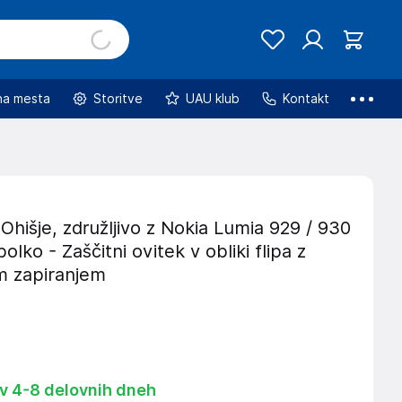
na mesta
Storitve
UAU klub
Kontakt
hišje, združljivo z Nokia Lumia 929 / 930
olko - Zaščitni ovitek v obliki flipa z
 zapiranjem
 v 4-8 delovnih dneh