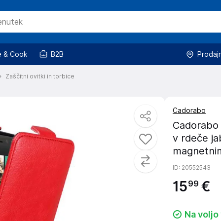
 & Cook
B2B
Prodaj
Zaščitni ovitki in torbice
Cadorabo
Cadorabo O
v rdeče jab
magnetnim
ID
: 20552543
15
€
99
Na voljo