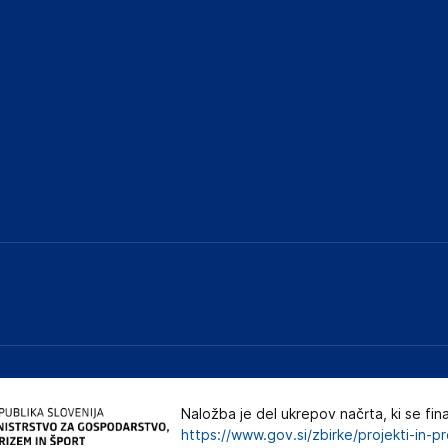
Naložba je del ukrepov načrta, ki se fin
https://www.gov.si/zbirke/projekti-in-