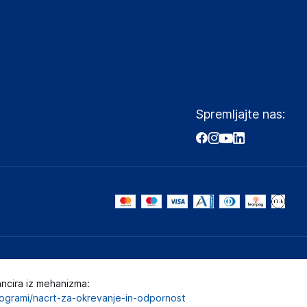
Spremljajte nas:
ancira iz mehanizma:
programi/nacrt-za-okrevanje-in-odpornost