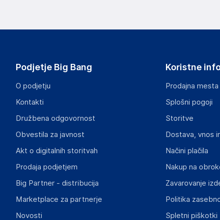
Podjetje Big Bang
Koristne inf
O podjetju
Prodajna mesta
Kontakti
Splošni pogoji
Družbena odgovornost
Storitve
Obvestila za javnost
Dostava, vnos i
Akt o digitalnih storitvah
Načini plačila
Prodaja podjetjem
Nakup na obrok
Big Partner - distribucija
Zavarovanje izd
Marketplace za partnerje
Politika zasebno
Novosti
Spletni piškotki