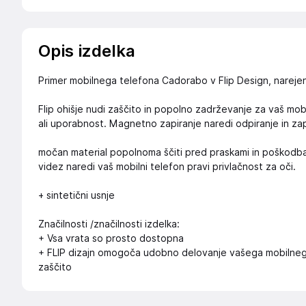
Opis izdelka
Primer mobilnega telefona Cadorabo v Flip Design, narejen 
Flip ohišje nudi zaščito in popolno zadrževanje za vaš mobi
ali uporabnost. Magnetno zapiranje naredi odpiranje in zap
močan material popolnoma ščiti pred praskami in poškodb
videz naredi vaš mobilni telefon pravi privlačnost za oči.
+ sintetični usnje
Značilnosti /značilnosti izdelka:
+ Vsa vrata so prosto dostopna
+ FLIP dizajn omogoča udobno delovanje vašega mobilnega
zaščito