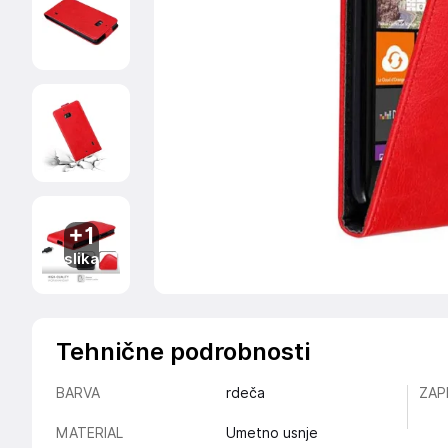
+1
slika
Tehnične podrobnosti
BARVA
rdeča
ZAP
MATERIAL
Umetno usnje