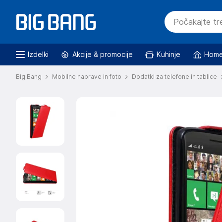
Izdelki
Akcije & promocije
Kuhinje
Home
Big Bang
Mobilne naprave in foto
Dodatki za telefone in tablice