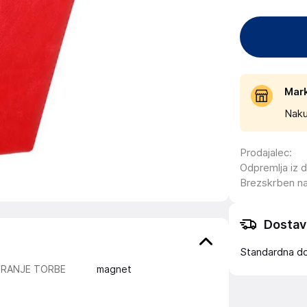
Mar
Naku
Prodajalec
:
Odpremlja iz 
Brezskrben n
Dostav
Standardna d
IRANJE TORBE
magnet