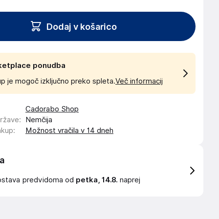
Dodaj v košarico
ketplace ponudba
p je mogoč izključno preko spleta.
Več informacij
Cadorabo Shop
države
:
Nemčija
akup
:
Možnost vračila v 14 dneh
a
ostava
predvidoma od
petka, 14.8.
naprej