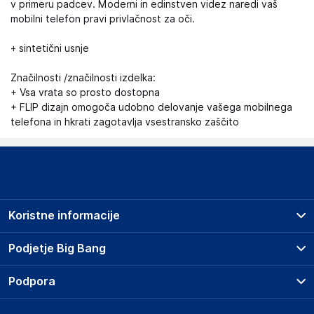
v primeru padcev. Moderni in edinstven videz naredi vaš
mobilni telefon pravi privlačnost za oči.
+ sintetični usnje
Značilnosti /značilnosti izdelka:
+ Vsa vrata so prosto dostopna
+ FLIP dizajn omogoča udobno delovanje vašega mobilnega
telefona in hkrati zagotavlja vsestransko zaščito
Koristne informacije
Prodajna mesta
Podjetje Big Bang
Splošni pogoji
O podjetju
Podpora
Storitve
Kontakti
Dostava, vnos in odvoz
Pogosta vprašanja