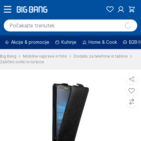
Akcije & promocije
Kuhinje
Home & Cook
B2B
Big Bang
Mobilne naprave in foto
Dodatki za telefone in tablice
Zaščitni ovitki in torbice