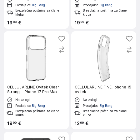
Prodajalec
Big Bang
Prodajalec
Big Bang
Brezplačna poštnina za člane
Brezplačna poštnina za člane
kluba
kluba
19
€
19
€
99
99
CELLULARLINE Ovitek Clear
CELLULARLINE FINE, Iphone 15
Strong - iPhone 17 Pro Max
ovitek
Na zalogi
Na zalogi
Prodajalec
Big Bang
Prodajalec
Big Bang
Brezplačna poštnina za člane
Brezplačna poštnina za člane
kluba
kluba
19
€
12
€
99
99