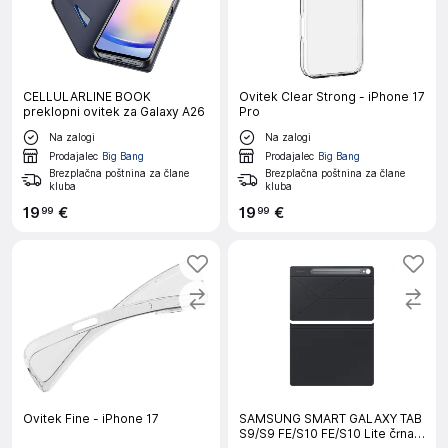
CELLULARLINE BOOK
Ovitek Clear Strong - iPhone 17
preklopni ovitek za Galaxy A26
Pro
Na zalogi
Na zalogi
Prodajalec
Big Bang
Prodajalec
Big Bang
Brezplačna poštnina za člane
Brezplačna poštnina za člane
kluba
kluba
19
€
19
€
99
99
Ovitek Fine - iPhone 17
SAMSUNG SMART GALAXY TAB
S9/S9 FE/S10 FE/S10 Lite črna