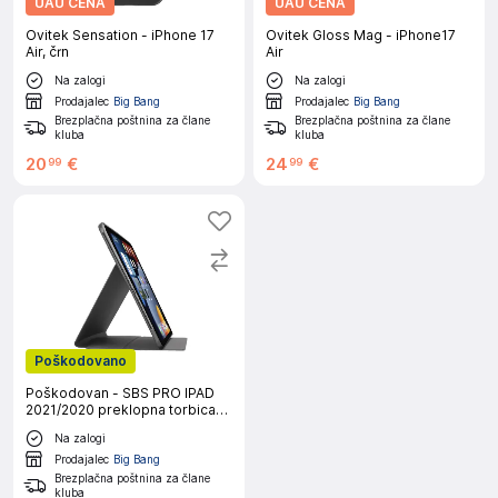
UAU CENA
UAU CENA
Ovitek Sensation - iPhone 17
Ovitek Gloss Mag - iPhone17
Air, črn
Air
Na zalogi
Na zalogi
Prodajalec
Big Bang
Prodajalec
Big Bang
Brezplačna poštnina za člane
Brezplačna poštnina za člane
kluba
kluba
20
€
24
€
99
99
Poškodovano
Poškodovan - SBS PRO IPAD
2021/2020 preklopna torbica
črna
Na zalogi
Prodajalec
Big Bang
Brezplačna poštnina za člane
kluba