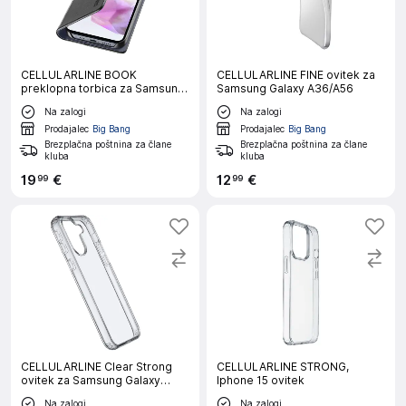
CELLULARLINE BOOK
CELLULARLINE FINE ovitek za
preklopna torbica za Samsung
Samsung Galaxy A36/A56
Galaxy A36/A56
Na zalogi
Na zalogi
Prodajalec
Big Bang
Prodajalec
Big Bang
Brezplačna poštnina za člane
Brezplačna poštnina za člane
kluba
kluba
19
€
12
€
99
99
CELLULARLINE Clear Strong
CELLULARLINE STRONG,
ovitek za Samsung Galaxy
Iphone 15 ovitek
A36/A56
Na zalogi
Na zalogi