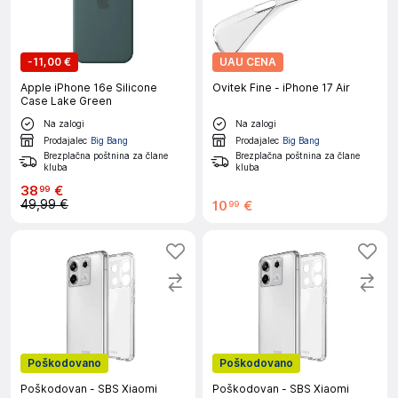
-
11,00 €
UAU CENA
Apple iPhone 16e Silicone
Ovitek Fine - iPhone 17 Air
Case Lake Green
Na zalogi
Na zalogi
Prodajalec
Big Bang
Prodajalec
Big Bang
Brezplačna poštnina za člane
Brezplačna poštnina za člane
kluba
kluba
38
€
99
49,99 €
10
€
99
Poškodovano
Poškodovano
Poškodovan - SBS Xiaomi
Poškodovan - SBS Xiaomi