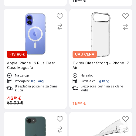
19
€
-
13,80 €
UAU CENA
Apple iPhone 16 Plus Clear
Ovitek Clear Strong - iPhone 17
Case Magsafe
Air
Na zalogi
Na zalogi
Prodajalec
Big Bang
Prodajalec
Big Bang
Brezplačna poštnina za člane
Brezplačna poštnina za člane
kluba
kluba
46
€
19
59,99 €
16
€
99