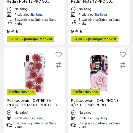
Redmi Note 13 PRO 5G
Redmi Note 13 PRO 5G
prozoren ovitek
prozoren ovitek
Na zalogi
Na zalogi
Prodajalec
Big Bang
Prodajalec
Big Bang
Brezplačna poštnina za člane
Brezplačna poštnina za člane
kluba
kluba
9
€
9
€
09
09
-
3,90 €
v primerjavi z novim
-
3,90 €
v primerjavi z novim
Poškodovano
Poškodovano
Poškodovan - OVITEK ZA
Poškodovan - OVI. IPHONE
IPHONE XS MAX HIPPIE CHIC
X/XS PEONIESPURO
RDEČ PURO
Na zalogi
Na zalogi
Prodajalec
Big Bang
Prodajalec
Big Bang
Brezplačna poštnina za člane
Brezplačna poštnina za člane
kluba
kluba