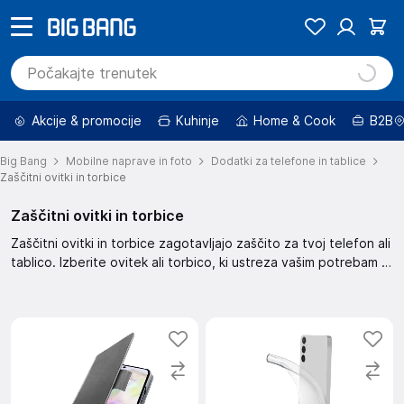
Akcije & promocije
Kuhinje
Home & Cook
B2B
Big Bang
Mobilne naprave in foto
Dodatki za telefone in tablice
Zaščitni ovitki in torbice
Zaščitni ovitki in torbice
Zaščitni ovitki in torbice zagotavljajo zaščito za tvoj telefon ali
tablico. Izberite ovitek ali torbico, ki ustreza vašim potrebam in
stilu. Omogočajo zaščito pred praskami in udarci, hkrati pa
nudijo eleganten videz.