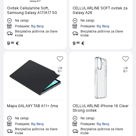
Ovitek Cellularline Soft,
CELLULARLINE SOFT ovitek za
Samsung Galaxy A17/A17 5G
Galaxy A26
Na zalogi
Na zalogi
Prodajalec
Big Bang
Prodajalec
Big Bang
Brezplačna poštnina za člane
Brezplačna poštnina za člane
kluba
kluba
9
€
9
€
99
99
Mapa GALAXY TAB A11+ črna
CELLULARLINE iPhone 16 Clear
Strong ovitek
Na zalogi
Na zalogi
Prodajalec
Big Bang
Prodajalec
Big Bang
Brezplačna poštnina za člane
Brezplačna poštnina za člane
kluba
kluba