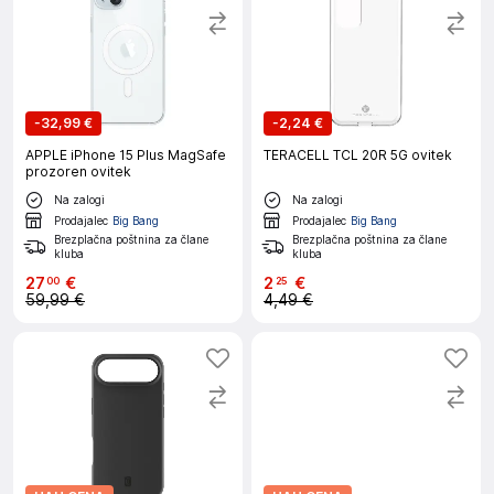
-
32,99 €
-
2,24 €
APPLE iPhone 15 Plus MagSafe
TERACELL TCL 20R 5G ovitek
prozoren ovitek
Na zalogi
Na zalogi
Prodajalec
Big Bang
Prodajalec
Big Bang
Brezplačna poštnina za člane
Brezplačna poštnina za člane
kluba
kluba
27
€
2
€
00
25
59,99 €
4,49 €