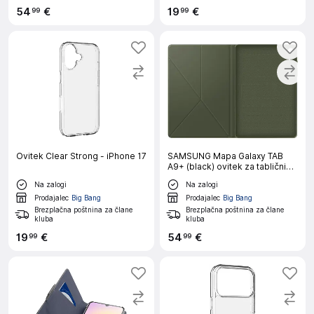
54
€
19
€
99
99
Ovitek Clear Strong - iPhone 17
SAMSUNG Mapa Galaxy TAB
A9+ (black) ovitek za tablični
računalnik
Na zalogi
Na zalogi
Prodajalec
Big Bang
Prodajalec
Big Bang
Brezplačna poštnina za člane
Brezplačna poštnina za člane
kluba
kluba
19
€
54
€
99
99