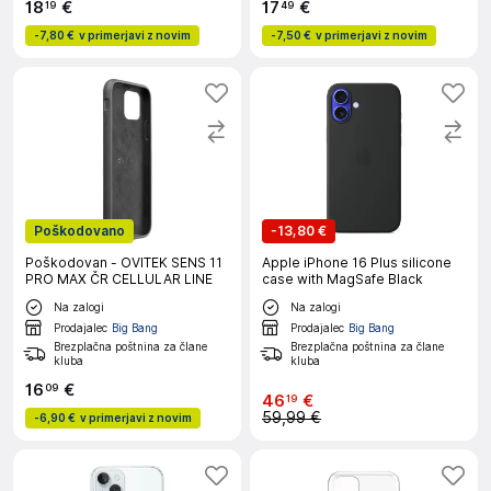
18
€
17
€
19
49
-
7,80 €
v primerjavi z novim
-
7,50 €
v primerjavi z novim
Poškodovano
-
13,80 €
Poškodovan - OVITEK SENS 11
Apple iPhone 16 Plus silicone
PRO MAX ČR CELLULAR LINE
case with MagSafe Black
Na zalogi
Na zalogi
Prodajalec
Big Bang
Prodajalec
Big Bang
Brezplačna poštnina za člane
Brezplačna poštnina za člane
kluba
kluba
16
€
09
46
€
19
59,99 €
-
6,90 €
v primerjavi z novim