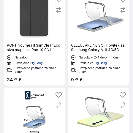
PORT Noumea II SlimClear Eco
CELLULARLINE SOFT ovitek za
siva mapa za iPad 10.9"/11"
Samsung Galaxy A16 4G/5G
(GEN 10/11)
Na zalogi
Na voljo v 2-4 delovnih dneh
Prodajalec
Big Bang
Prodajalec
Big Bang
Brezplačna poštnina za člane
Brezplačna poštnina za člane
kluba
kluba
34
€
9
€
99
99