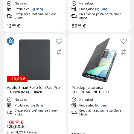
mapa
Na zalogi
Na zalogi
Prodajalec
Big Bang
Prodajalec
Big Bang
Brezplačna poštnina za člane
Brezplačna poštnina za člane
kluba
kluba
12
€
89
€
99
99
-
29,90 €
Apple Smart Folio for iPad Pro
Preklopna torbica
13-inch (M4) - Black
CELLULARLINE BOOK,
Samsung Galaxy A17 / A17 5G,
Na zalogi
Na zalogi
črna
Prodajalec
Big Bang
Prodajalec
Big Bang
Brezplačna poštnina za člane
Brezplačna poštnina za člane
kluba
kluba
100
€
09
129,99 €
ali od
11,22 €
/ mesec
99