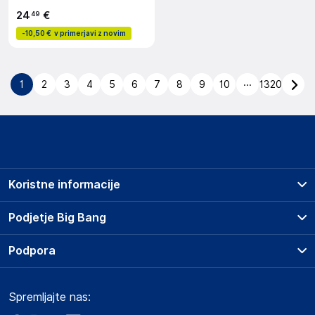
24
€
49
-
10,50 €
v primerjavi z novim
...
1
2
3
4
5
6
7
8
9
10
1320
Koristne informacije
Prodajna mesta
Podjetje Big Bang
Splošni pogoji
O podjetju
Podpora
Storitve
Kontakti
Dostava, vnos in odvoz
Pogosta vprašanja
Družbena odgovornost
Načini plačila
Spremljajte nas:
Marketplace
Obvestila za javnost
Nakup na obroke