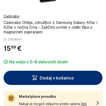
Cadorabo
Cadorabo Ohišje, združljivo z Samsung Galaxy A10e /
A20e v nočna črna - Zaščitni ovitek v obliki flipa z
magnetnim zapiranjem
ID
: 20558947
15
€
99
Na voljo v 5-9 delovnih dneh
Dodaj v košarico
Marketplace ponudba
Nakup je mogoč izključno preko spleta.
Več