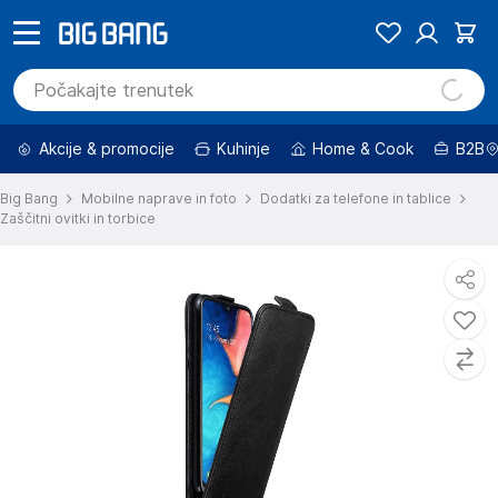
Akcije & promocije
Kuhinje
Home & Cook
B2B
Big Bang
Mobilne naprave in foto
Dodatki za telefone in tablice
Zaščitni ovitki in torbice