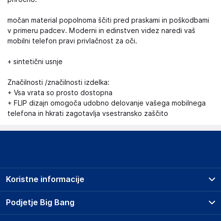
močan material popolnoma ščiti pred praskami in poškodbami
v primeru padcev. Moderni in edinstven videz naredi vaš
mobilni telefon pravi privlačnost za oči.
+ sintetični usnje
Značilnosti /značilnosti izdelka:
+ Vsa vrata so prosto dostopna
+ FLIP dizajn omogoča udobno delovanje vašega mobilnega
telefona in hkrati zagotavlja vsestransko zaščito
Koristne informacije
Prodajna mesta
Podjetje Big Bang
Splošni pogoji