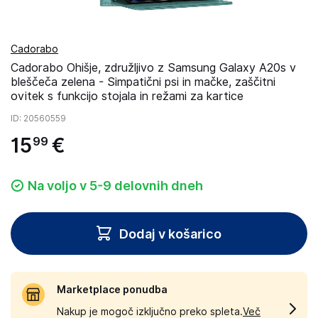
Cadorabo
Cadorabo Ohišje, združljivo z Samsung Galaxy A20s v
bleščeča zelena - Simpatični psi in mačke, zaščitni
ovitek s funkcijo stojala in režami za kartice
ID
: 20560559
15
€
99
Na voljo v 5-9 delovnih dneh
Dodaj v košarico
Marketplace ponudba
Nakup je mogoč izključno preko spleta.
Več