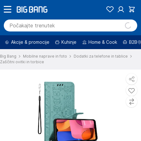
Akcije & promocije
Kuhinje
Home & Cook
B2B
Big Bang
Mobilne naprave in foto
Dodatki za telefone in tablice
Zaščitni ovitki in torbice