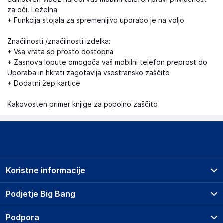
za oči. Leželna
+ Funkcija stojala za spremenljivo uporabo je na voljo
Značilnosti /značilnosti izdelka:
+ Vsa vrata so prosto dostopna
+ Zasnova lopute omogoča vaš mobilni telefon preprost do
Uporaba in hkrati zagotavlja vsestransko zaščito
+ Dodatni žep kartice
Kakovosten primer knjige za popolno zaščito
Koristne informacije
Prodajna mesta
Podjetje Big Bang
Splošni pogoji
O podjetju
Podpora
Storitve