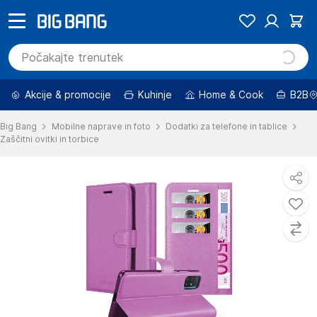
Akcije & promocije
Kuhinje
Home & Cook
B2B
Big Bang
Mobilne naprave in foto
Dodatki za telefone in tablice
Zaščitni ovitki in torbice