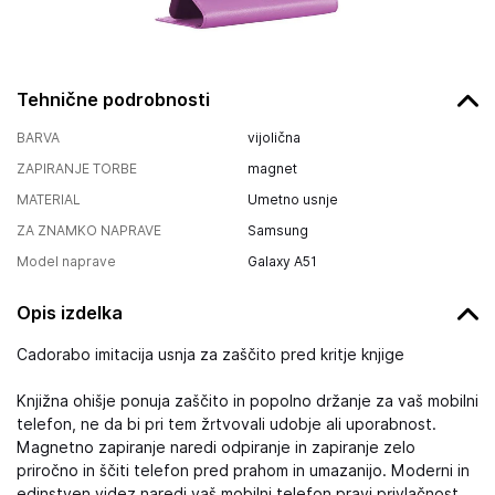
Tehnične podrobnosti
BARVA
vijolična
ZAPIRANJE TORBE
magnet
MATERIAL
Umetno usnje
ZA ZNAMKO NAPRAVE
Samsung
Model naprave
Galaxy A51
Opis izdelka
Cadorabo imitacija usnja za zaščito pred kritje knjige
Knjižna ohišje ponuja zaščito in popolno držanje za vaš mobilni
telefon, ne da bi pri tem žrtvovali udobje ali uporabnost.
Magnetno zapiranje naredi odpiranje in zapiranje zelo
priročno in ščiti telefon pred prahom in umazanijo. Moderni in
edinstven videz naredi vaš mobilni telefon pravi privlačnost