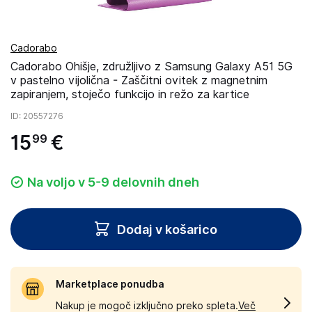
Cadorabo
Cadorabo Ohišje, združljivo z Samsung Galaxy A51 5G
v pastelno vijolična - Zaščitni ovitek z magnetnim
zapiranjem, stoječo funkcijo in režo za kartice
ID
: 20557276
15
€
99
Na voljo v 5-9 delovnih dneh
Dodaj v košarico
Marketplace ponudba
Nakup je mogoč izključno preko spleta.
Več