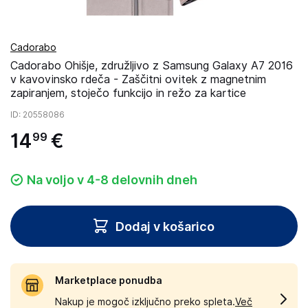
Cadorabo
Cadorabo Ohišje, združljivo z Samsung Galaxy A7 2016
v kavovinsko rdeča - Zaščitni ovitek z magnetnim
zapiranjem, stoječo funkcijo in režo za kartice
ID
: 20558086
14
€
99
Na voljo v 4-8 delovnih dneh
Dodaj v košarico
Marketplace ponudba
Nakup je mogoč izključno preko spleta.
Več