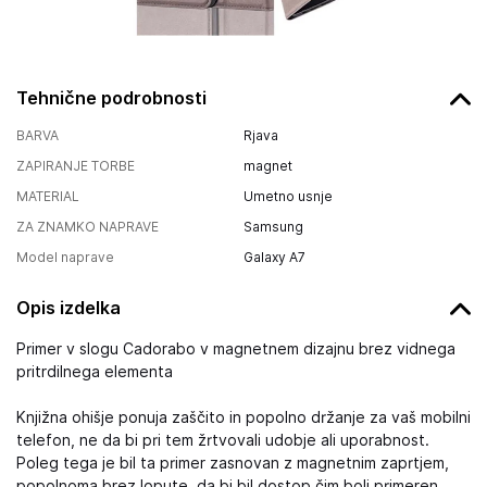
Tehnične podrobnosti
BARVA
Rjava
ZAPIRANJE TORBE
magnet
MATERIAL
Umetno usnje
ZA ZNAMKO NAPRAVE
Samsung
Model naprave
Galaxy A7
Opis izdelka
Primer v slogu Cadorabo v magnetnem dizajnu brez vidnega
pritrdilnega elementa
Knjižna ohišje ponuja zaščito in popolno držanje za vaš mobilni
telefon, ne da bi pri tem žrtvovali udobje ali uporabnost.
Poleg tega je bil ta primer zasnovan z magnetnim zaprtjem,
popolnoma brez lopute, da bi bil dostop čim bolj primeren.