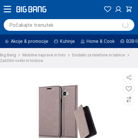
Akcije & promocije
Kuhinje
Home & Cook
B2B
Big Bang
Mobilne naprave in foto
Dodatki za telefone in tablice
Zaščitni ovitki in torbice