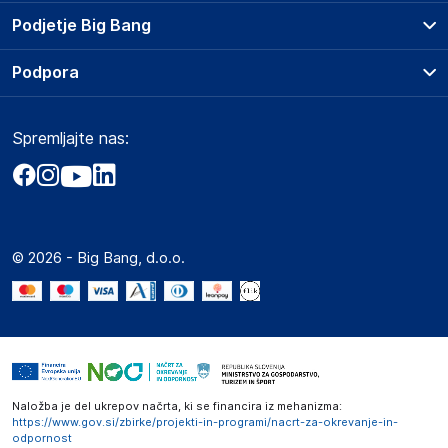
Prodajna mesta
Podjetje Big Bang
Splošni pogoji
O podjetju
Podpora
Storitve
Kontakti
Dostava, vnos in odvoz
Pogosta vprašanja
Družbena odgovornost
Načini plačila
Spremljajte nas:
Marketplace
Obvestila za javnost
Nakup na obroke
Kako oddati naročilo?
Akt o digitalnih storitvah
Zavarovanje izdelkov
Vračila in reklamacije
Prodaja podjetjem
Politika zasebnosti
Big Partner - distribucija
Spletni piškotki
© 2026 - Big Bang, d.o.o.
Marketplace za partnerje
Novosti
Interna varna linija za prijavo kršitev po ZZPRI
Zaposlitev
Naložba je del ukrepov načrta, ki se financira iz mehanizma:
https://www.gov.si/zbirke/projekti-in-programi/nacrt-za-okrevanje-in-
odpornost