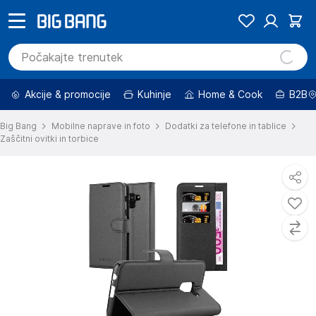
Akcije & promocije
Kuhinje
Home & Cook
B2B
Big Bang
Mobilne naprave in foto
Dodatki za telefone in tablice
Zaščitni ovitki in torbice