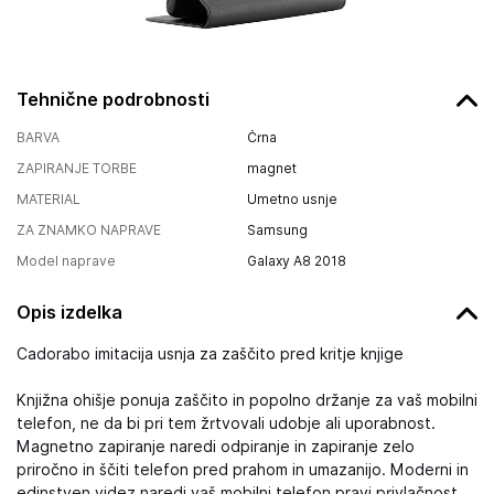
Tehnične podrobnosti
BARVA
Črna
ZAPIRANJE TORBE
magnet
MATERIAL
Umetno usnje
ZA ZNAMKO NAPRAVE
Samsung
Model naprave
Galaxy A8 2018
Opis izdelka
Cadorabo imitacija usnja za zaščito pred kritje knjige
Knjižna ohišje ponuja zaščito in popolno držanje za vaš mobilni
telefon, ne da bi pri tem žrtvovali udobje ali uporabnost.
Magnetno zapiranje naredi odpiranje in zapiranje zelo
priročno in ščiti telefon pred prahom in umazanijo. Moderni in
edinstven videz naredi vaš mobilni telefon pravi privlačnost