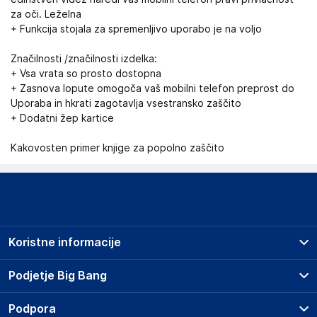
za oči. Leželna
+ Funkcija stojala za spremenljivo uporabo je na voljo
Značilnosti /značilnosti izdelka:
+ Vsa vrata so prosto dostopna
+ Zasnova lopute omogoča vaš mobilni telefon preprost do
Uporaba in hkrati zagotavlja vsestransko zaščito
+ Dodatni žep kartice
Kakovosten primer knjige za popolno zaščito
Koristne informacije
Prodajna mesta
Podjetje Big Bang
Splošni pogoji
O podjetju
Podpora
Storitve