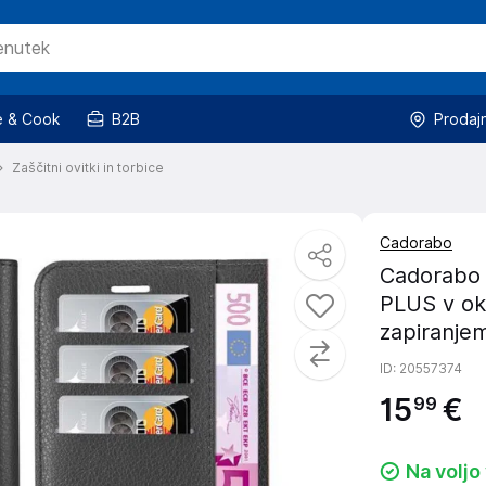
 & Cook
B2B
Prodaj
Zaščitni ovitki in torbice
Cadorabo
Cadorabo 
PLUS v ok
zapiranjem
ID
: 20557374
15
€
99
Na voljo