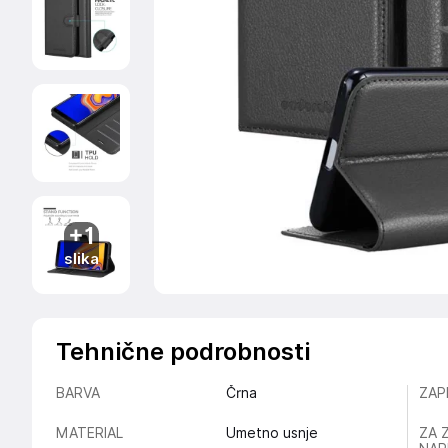
+1
slika
Tehnične podrobnosti
BARVA
Črna
ZAP
MATERIAL
Umetno usnje
ZA 