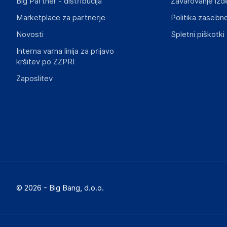
Big Partner - distribucija
Zavarovanje izd
Marketplace za partnerje
Politika zasebno
Novosti
Spletni piškotki
Interna varna linija za prijavo
kršitev po ZZPRI
Zaposlitev
© 2026 - Big Bang, d.o.o.