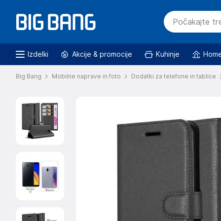
Izdelki
Akcije & promocije
Kuhinje
Home
Big Bang
Mobilne naprave in foto
Dodatki za telefone in tablice