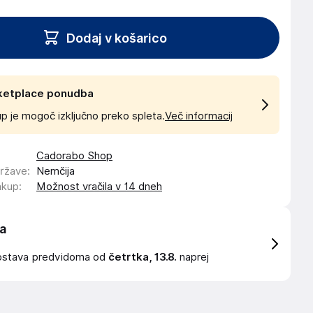
Dodaj v košarico
ketplace ponudba
p je mogoč izključno preko spleta.
Več informacij
Cadorabo Shop
države
:
Nemčija
akup
:
Možnost vračila v 14 dneh
a
ostava
predvidoma od
četrtka, 13.8.
naprej