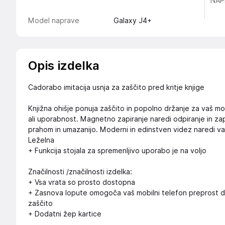
NAP
Model naprave
Galaxy J4+
Opis izdelka
Cadorabo imitacija usnja za zaščito pred kritje knjige
Knjižna ohišje ponuja zaščito in popolno držanje za vaš mob
ali uporabnost. Magnetno zapiranje naredi odpiranje in zapi
prahom in umazanijo. Moderni in edinstven videz naredi vaš
Leželna
+ Funkcija stojala za spremenljivo uporabo je na voljo
Značilnosti /značilnosti izdelka:
+ Vsa vrata so prosto dostopna
+ Zasnova lopute omogoča vaš mobilni telefon preprost do
zaščito
+ Dodatni žep kartice