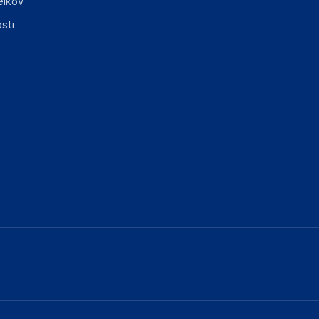
elkov
sti